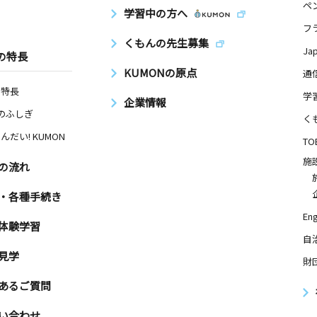
ペ
学習中の方へ
フ
くもんの先生募集
Ja
の特長
KUMONの原点
通
の特長
学
企業情報
Nのふしぎ
く
んだい! KUMON
TO
施
の流れ
・各種手続き
Eng
体験学習
自
見学
財
あるご質問
い合わせ