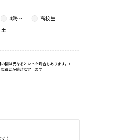
4歳〜
高校生
土
月の間は異なるといった場合もあります。）
、指導者が随時指定します。
日除く）