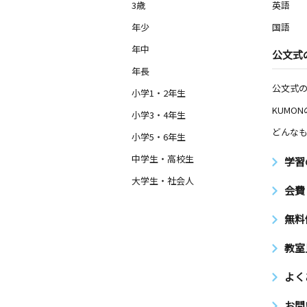
3歳
英語
年少
国語
年中
公文式
年長
公文式
小学1・2年生
KUMO
小学3・4年生
どんなも
小学5・6年生
中学生・高校生
学習
大学生・社会人
会費
無料
教室
よく
お問