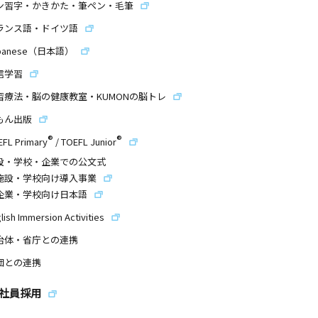
ン習字・かきかた・筆ペン・毛筆
ランス語・ドイツ語
panese（日本語）
信学習
習療法・脳の健康教室・KUMONの脳トレ
もん出版
®
®
EFL Primary
/
TOEFL Junior
設・学校・企業での公文式
施設・学校向け導入事業
企業・学校向け日本語
lish Immersion Activities
治体・省庁との連携
団との連携
社員採用