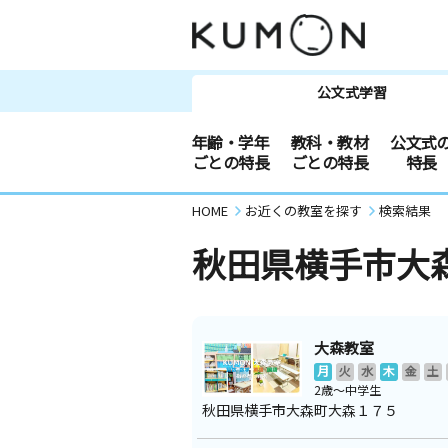
公文式学習
年齢・学年
教科・教材
公文式
ごとの特長
ごとの特長
特長
HOME
お近くの教室を探す
検索結果
秋田県横手市大
大森教室
月
火
水
木
金
土
2歳～中学生
秋田県横手市大森町大森１７５