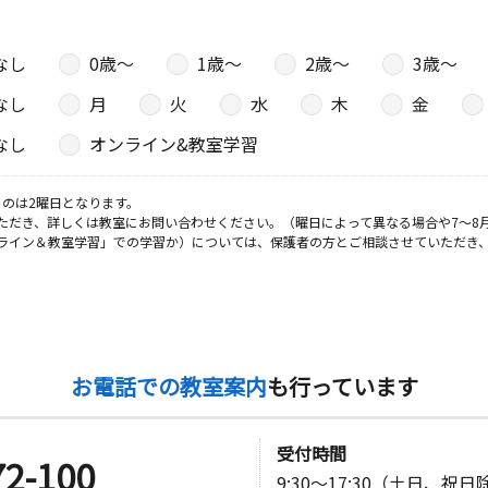
なし
0歳〜
1歳〜
2歳〜
3歳〜
なし
月
火
水
木
金
なし
オンライン&教室学習
のは2曜日となります。
ただき、詳しくは教室にお問い合わせください。（曜日によって異なる場合や7～8
ライン＆教室学習」での学習か）については、保護者の方とご相談させていただき
お電話での教室案内
も行っています
受付時間
72-100
9:30～17:30（土日、祝