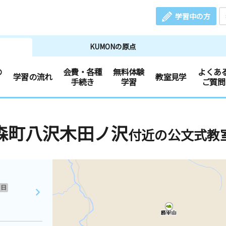
学習中の方
KUMONの原点
の
会費・各種
無料体験
よくあ
学習の流れ
教室見学
手続き
学習
ご質問
森町八沢木田ノ沢
付近の公文式教
日