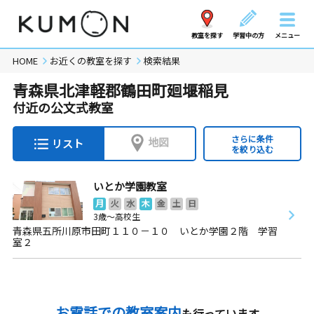
教室を探す
学習中の方
メニュー
HOME
お近くの教室を探す
検索結果
青森県北津軽郡鶴田町廻堰稲見
付近の公文式教室
さらに条件
地図
リスト
を絞り込む
いとか学園教室
月
火
水
木
金
土
日
3歳～高校生
青森県五所川原市田町１１０－１０ いとか学園２階 学習
室２
お電話での教室案内
も行っています