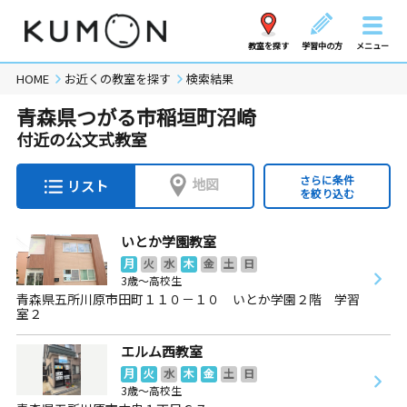
教室を探す
学習中の方
メニュー
HOME
お近くの教室を探す
検索結果
青森県つがる市稲垣町沼崎
付近の公文式教室
さらに条件
地図
リスト
を絞り込む
いとか学園教室
月
火
水
木
金
土
日
3歳～高校生
青森県五所川原市田町１１０－１０ いとか学園２階 学習
室２
エルム西教室
月
火
水
木
金
土
日
3歳～高校生