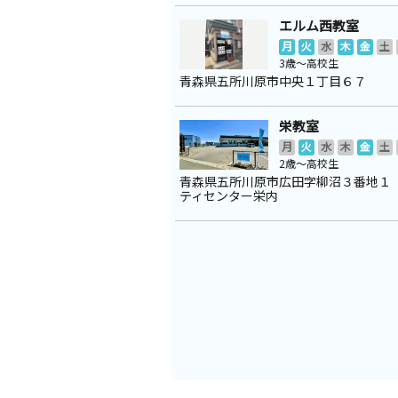
エルム西教室
月
火
水
木
金
土
3歳～高校生
青森県五所川原市中央１丁目６７
栄教室
月
火
水
木
金
土
2歳～高校生
青森県五所川原市広田字柳沼３番地１
ティセンター栄内