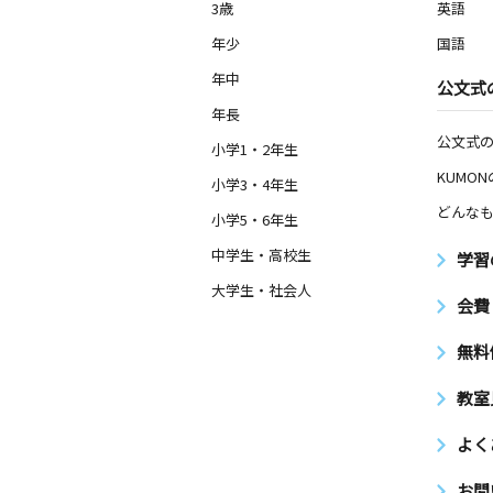
3歳
英語
年少
国語
年中
公文式
年長
公文式
小学1・2年生
KUMO
小学3・4年生
どんなも
小学5・6年生
中学生・高校生
学習
大学生・社会人
会費
無料
教室
よく
お問