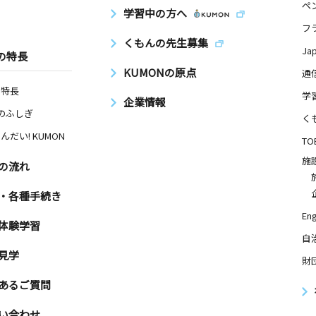
ペ
学習中の方へ
フ
くもんの先生募集
Ja
の特長
KUMONの原点
通
の特長
学
企業情報
Nのふしぎ
く
んだい! KUMON
TO
施
の流れ
・各種手続き
Eng
体験学習
自
見学
財
あるご質問
い合わせ