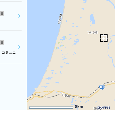
日
日
 コミュニ
8km