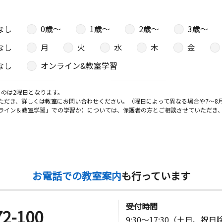
なし
0歳〜
1歳〜
2歳〜
3歳〜
なし
月
火
水
木
金
なし
オンライン&教室学習
のは2曜日となります。
ただき、詳しくは教室にお問い合わせください。（曜日によって異なる場合や7～8
ライン＆教室学習」での学習か）については、保護者の方とご相談させていただき
お電話での教室案内
も行っています
受付時間
72-100
9:30～17:30（土日、祝