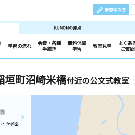
学習中の方
KUMONの原点
の
会費・各種
無料体験
よくあ
学習の流れ
教室見学
手続き
学習
ご質問
稲垣町沼崎米橋
付近の公文式教室
日
いとか学園