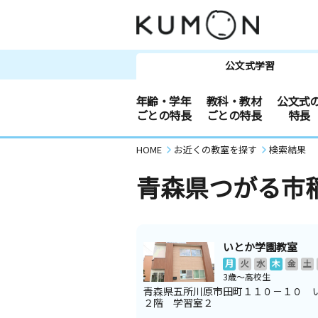
公文式学習
年齢・学年
教科・教材
公文式
ごとの特長
ごとの特長
特長
HOME
お近くの教室を探す
検索結果
青森県つがる市
いとか学園教室
月
火
水
木
金
土
3歳～高校生
青森県五所川原市田町１１０－１０ 
２階 学習室２