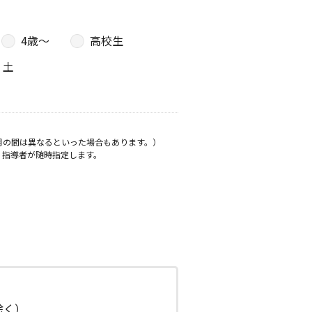
4歳〜
高校生
土
月の間は異なるといった場合もあります。）
、指導者が随時指定します。
日除く）