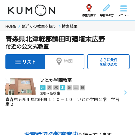
教室を探す
学習中の方
メニュー
HOME
お近くの教室を探す
検索結果
青森県北津軽郡鶴田町廻堰末広野
付近の公文式教室
さらに条件
地図
リスト
を絞り込む
いとか学園教室
月
火
水
木
金
土
日
3歳～高校生
青森県五所川原市田町１１０－１０ いとか学園２階 学習
室２
お電話での教室案内
も行っています