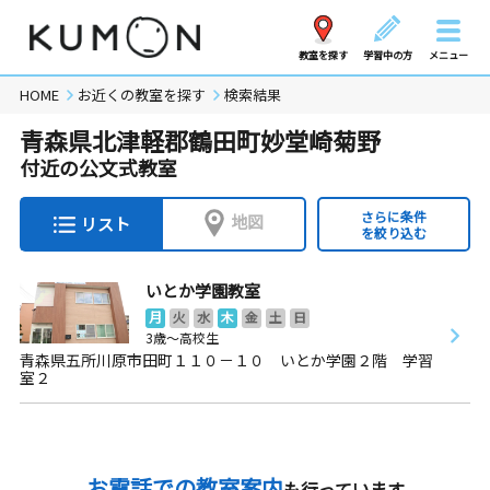
教室を探す
学習中の方
メニュー
HOME
お近くの教室を探す
検索結果
青森県北津軽郡鶴田町妙堂崎菊野
付近の公文式教室
さらに条件
地図
リスト
を絞り込む
いとか学園教室
月
火
水
木
金
土
日
3歳～高校生
青森県五所川原市田町１１０－１０ いとか学園２階 学習
室２
お電話での教室案内
も行っています