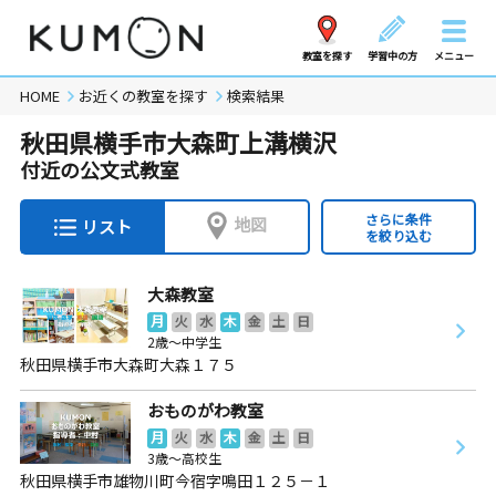
教室を探す
学習中の方
メニュー
HOME
お近くの教室を探す
検索結果
秋田県横手市大森町上溝横沢
付近の公文式教室
さらに条件
地図
リスト
を絞り込む
大森教室
月
火
水
木
金
土
日
2歳～中学生
秋田県横手市大森町大森１７５
おものがわ教室
月
火
水
木
金
土
日
3歳～高校生
秋田県横手市雄物川町今宿字鳴田１２５－１