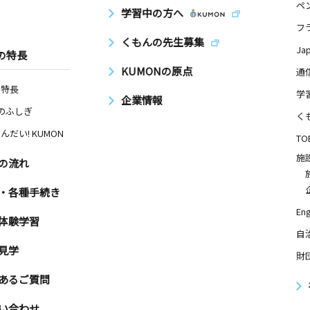
ペ
学習中の方へ
フ
くもんの先生募集
Ja
の特長
KUMONの原点
通
の特長
学
企業情報
Nのふしぎ
く
んだい! KUMON
TO
施
の流れ
・各種手続き
Eng
体験学習
自
見学
財
あるご質問
い合わせ