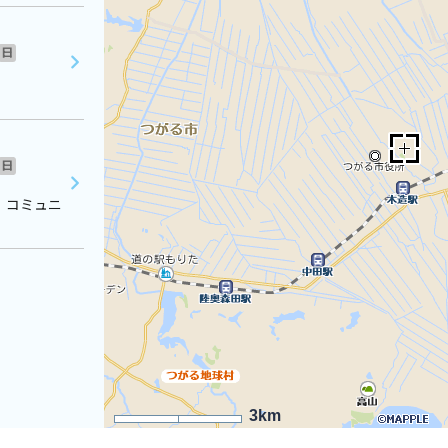
日
日
 コミュニ
3km