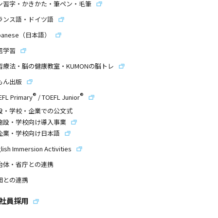
ン習字・かきかた・筆ペン・毛筆
ランス語・ドイツ語
panese（日本語）
信学習
習療法・脳の健康教室・KUMONの脳トレ
もん出版
®
®
EFL Primary
/
TOEFL Junior
設・学校・企業での公文式
施設・学校向け導入事業
企業・学校向け日本語
lish Immersion Activities
治体・省庁との連携
団との連携
社員採用