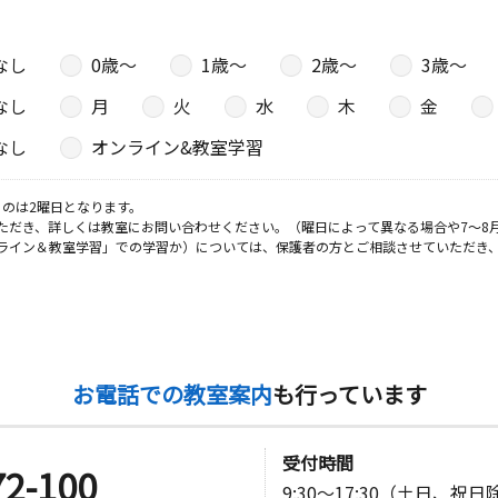
なし
0歳〜
1歳〜
2歳〜
3歳〜
なし
月
火
水
木
金
なし
オンライン&教室学習
のは2曜日となります。
ただき、詳しくは教室にお問い合わせください。（曜日によって異なる場合や7～8
ライン＆教室学習」での学習か）については、保護者の方とご相談させていただき
お電話での教室案内
も行っています
受付時間
72-100
9:30～17:30（土日、祝