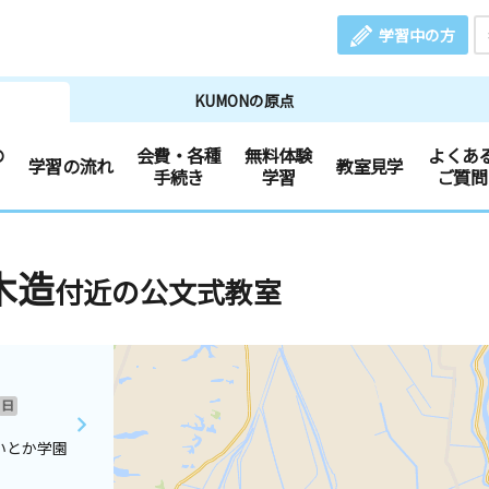
学習中の方
KUMONの原点
の
会費・各種
無料体験
よくあ
学習の流れ
教室見学
手続き
学習
ご質問
木造
付近の公文式教室
日
いとか学園