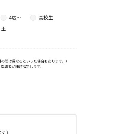
4歳〜
高校生
土
月の間は異なるといった場合もあります。）
、指導者が随時指定します。
日除く）