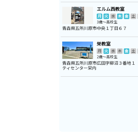
エルム西教室
月
火
水
木
金
土
3歳～高校生
青森県五所川原市中央１丁目６７
栄教室
月
火
水
木
金
土
2歳～高校生
青森県五所川原市広田字柳沼３番地１
ティセンター栄内