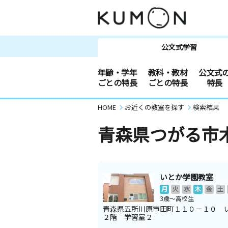
公文式学習
年齢・学年
教科・教材
公文式
ごとの特長
ごとの特長
特長
HOME
お近くの教室を探す
検索結果
青森県つがる市
いとか学園教室
月
火
水
木
金
土
3歳～高校生
青森県五所川原市田町１１０－１０ 
２階 学習室２