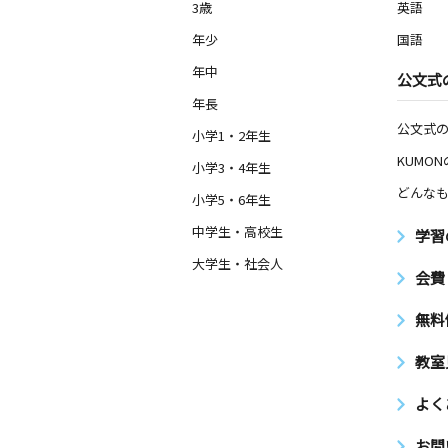
3歳
英語
年少
国語
年中
公文式
年長
公文式
小学1・2年生
KUMO
小学3・4年生
どんなも
小学5・6年生
中学生・高校生
学習
大学生・社会人
会費
無料
教室
よく
お問