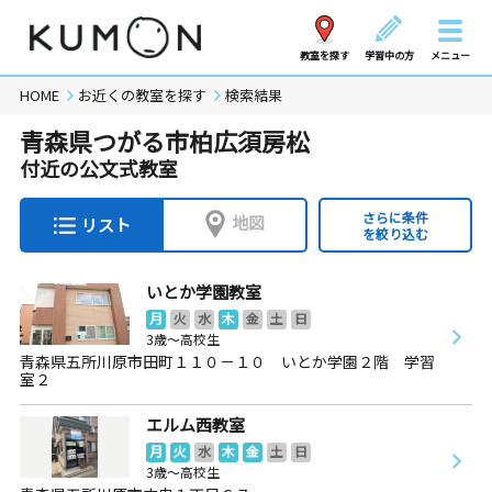
教室を探す
学習中の方
メニュー
HOME
お近くの教室を探す
検索結果
青森県つがる市柏広須房松
付近の公文式教室
さらに条件
地図
リスト
を絞り込む
いとか学園教室
月
火
水
木
金
土
日
3歳～高校生
青森県五所川原市田町１１０－１０ いとか学園２階 学習
室２
エルム西教室
月
火
水
木
金
土
日
3歳～高校生