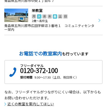
青森県五所川原市中央１丁目６７
栄教室
月
火
水
木
金
土
日
2歳～高校生
青森県五所川原市広田字柳沼３番地１ コミュニティセンタ
ー栄内
お電話での教室案内
も行っています
フリーダイヤル
0120-372-100
受付時間
9:30～17:30（土日、祝日除く）
なお、フリーダイヤルがつながりにくい場合は、以下からも
お問い合わせいただけます。
近くの教室を案内してほしい