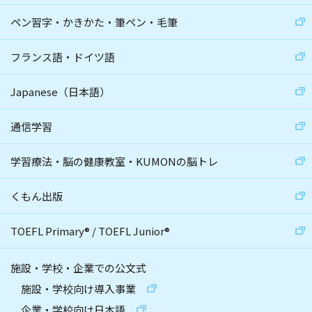
ペン習字・かきかた・筆ペン・毛筆
フランス語・ドイツ語
Japanese（日本語）
通信学習
学習療法・脳の健康教室・KUMONの脳トレ
くもん出版
TOEFL Primary
®
/
TOEFL Junior
®
施設・学校・企業での公文式
施設・学校向け導入事業
企業・学校向け日本語