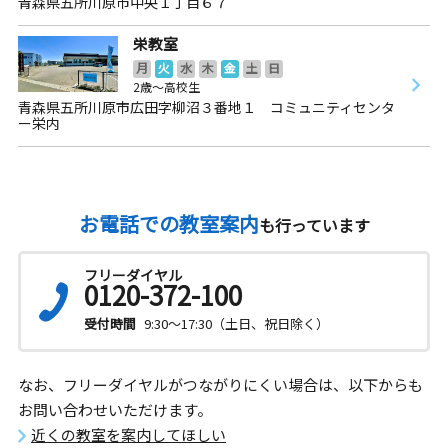
青森県五所川原市中央１丁目６７
栄教室
月
火
水
木
金
土
日
2歳～高校生
青森県五所川原市広田字柳沼３番地１ コミュニティセンタ
ー栄内
お電話での教室案内
も行っています
フリーダイヤル
0120-372-100
受付時間
9:30～17:30（土日、祝日除く）
なお、フリーダイヤルがつながりにくい場合は、以下からも
お問い合わせいただけます。
近くの教室を案内してほしい