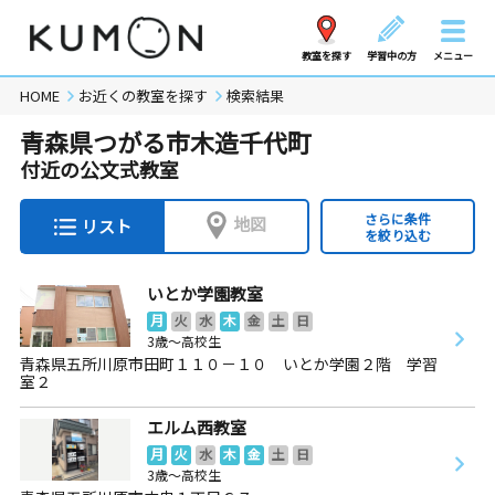
教室を探す
学習中の方
メニュー
HOME
お近くの教室を探す
検索結果
青森県つがる市木造千代町
付近の公文式教室
さらに条件
地図
リスト
を絞り込む
いとか学園教室
月
火
水
木
金
土
日
3歳～高校生
青森県五所川原市田町１１０－１０ いとか学園２階 学習
室２
エルム西教室
月
火
水
木
金
土
日
3歳～高校生