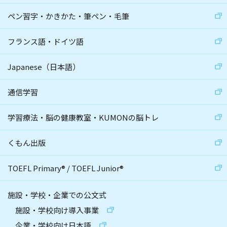
ペン習字・かきかた・筆ペン・毛筆
フランス語・ドイツ語
Japanese（日本語）
通信学習
学習療法・脳の健康教室・KUMONの脳トレ
くもん出版
TOEFL Primary
®
/
TOEFL Junior
®
施設・学校・企業での公文式
施設・学校向け導入事業
企業・学校向け日本語