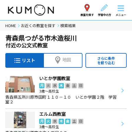
教室を探す
学習中の方
メニュー
HOME
お近くの教室を探す
検索結果
青森県つがる市木造桜川
付近の公文式教室
さらに条件
地図
リスト
を絞り込む
いとか学園教室
月
火
水
木
金
土
日
3歳～高校生
青森県五所川原市田町１１０－１０ いとか学園２階 学習
室２
エルム西教室
月
火
水
木
金
土
日
3歳～高校生