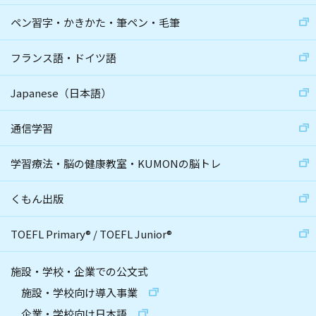
ペン習字・かきかた・筆ペン・毛筆
フランス語・ドイツ語
Japanese（日本語）
通信学習
学習療法・脳の健康教室・KUMONの脳トレ
くもん出版
TOEFL Primary
®
/
TOEFL Junior
®
施設・学校・企業での公文式
施設・学校向け導入事業
企業・学校向け日本語