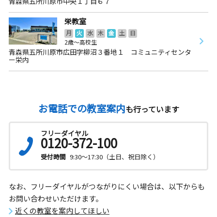
青森県五所川原市中央１丁目６７
栄教室
月
火
水
木
金
土
日
2歳～高校生
青森県五所川原市広田字柳沼３番地１ コミュニティセンタ
ー栄内
お電話での教室案内
も行っています
フリーダイヤル
0120-372-100
受付時間
9:30～17:30（土日、祝日除く）
なお、フリーダイヤルがつながりにくい場合は、以下からも
お問い合わせいただけます。
近くの教室を案内してほしい