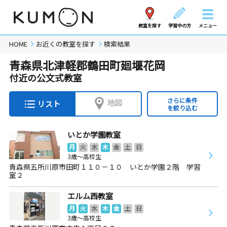
教室を探す
学習中の方
メニュー
HOME
お近くの教室を探す
検索結果
青森県北津軽郡鶴田町廻堰花岡
付近の公文式教室
さらに条件
地図
リスト
を絞り込む
いとか学園教室
月
火
水
木
金
土
日
3歳～高校生
青森県五所川原市田町１１０－１０ いとか学園２階 学習
室２
エルム西教室
月
火
水
木
金
土
日
3歳～高校生