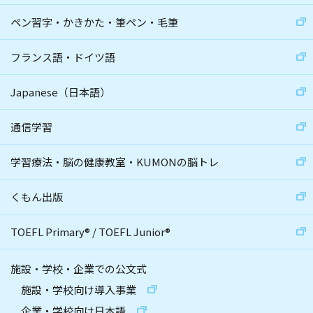
ペン習字・かきかた・筆ペン・毛筆
フランス語・ドイツ語
Japanese（日本語）
通信学習
学習療法・脳の健康教室・KUMONの脳トレ
くもん出版
TOEFL Primary
®
/
TOEFL Junior
®
施設・学校・企業での公文式
施設・学校向け導入事業
企業・学校向け日本語