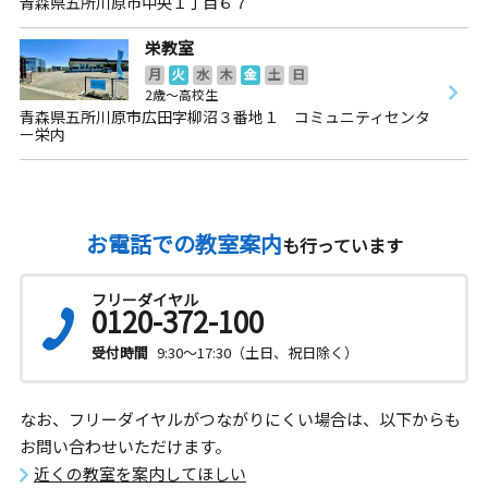
青森県五所川原市中央１丁目６７
栄教室
月
火
水
木
金
土
日
2歳～高校生
青森県五所川原市広田字柳沼３番地１ コミュニティセンタ
ー栄内
お電話での教室案内
も行っています
フリーダイヤル
0120-372-100
受付時間
9:30～17:30（土日、祝日除く）
なお、フリーダイヤルがつながりにくい場合は、以下からも
お問い合わせいただけます。
近くの教室を案内してほしい