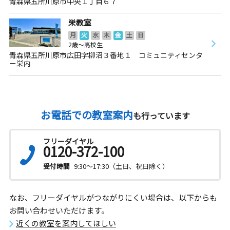
青森県五所川原市中央１丁目６７
栄教室
月
火
水
木
金
土
日
2歳～高校生
青森県五所川原市広田字柳沼３番地１ コミュニティセンタ
ー栄内
お電話での教室案内
も行っています
フリーダイヤル
0120-372-100
受付時間
9:30～17:30（土日、祝日除く）
なお、フリーダイヤルがつながりにくい場合は、以下からも
お問い合わせいただけます。
近くの教室を案内してほしい