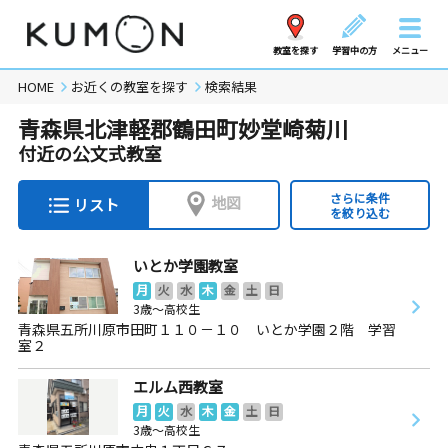
教室を探す
学習中の方
メニュー
HOME
お近くの教室を探す
検索結果
青森県北津軽郡鶴田町妙堂崎菊川
付近の公文式教室
さらに条件
地図
リスト
を絞り込む
いとか学園教室
月
火
水
木
金
土
日
3歳～高校生
青森県五所川原市田町１１０－１０ いとか学園２階 学習
室２
エルム西教室
月
火
水
木
金
土
日
3歳～高校生