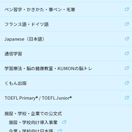
ペン習字・かきかた・筆ペン・毛筆
フランス語・ドイツ語
Japanese（日本語）
通信学習
学習療法・脳の健康教室・KUMONの脳トレ
くもん出版
TOEFL Primary
®
/
TOEFL Junior
®
施設・学校・企業での公文式
施設・学校向け導入事業
企業・学校向け日本語