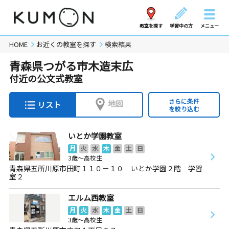
教室を探す
学習中の方
メニュー
HOME
お近くの教室を探す
検索結果
青森県つがる市木造末広
付近の公文式教室
さらに条件
地図
リスト
を絞り込む
いとか学園教室
月
火
水
木
金
土
日
3歳～高校生
青森県五所川原市田町１１０－１０ いとか学園２階 学習
室２
エルム西教室
月
火
水
木
金
土
日
3歳～高校生