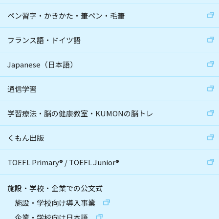
ペン習字・かきかた・筆ペン・毛筆
フランス語・ドイツ語
Japanese（日本語）
通信学習
学習療法・脳の健康教室・KUMONの脳トレ
くもん出版
TOEFL Primary
®
/
TOEFL Junior
®
施設・学校・企業での公文式
施設・学校向け導入事業
企業・学校向け日本語