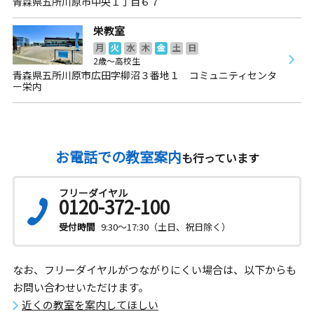
青森県五所川原市中央１丁目６７
栄教室
月
火
水
木
金
土
日
2歳～高校生
青森県五所川原市広田字柳沼３番地１ コミュニティセンタ
ー栄内
お電話での教室案内
も行っています
フリーダイヤル
0120-372-100
受付時間
9:30～17:30（土日、祝日除く）
なお、フリーダイヤルがつながりにくい場合は、以下からも
お問い合わせいただけます。
近くの教室を案内してほしい