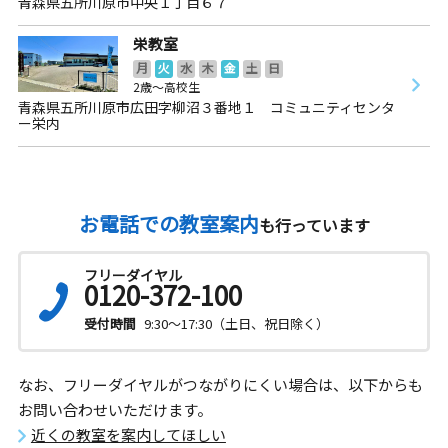
青森県五所川原市中央１丁目６７
栄教室
月
火
水
木
金
土
日
2歳～高校生
青森県五所川原市広田字柳沼３番地１ コミュニティセンタ
ー栄内
お電話での教室案内
も行っています
フリーダイヤル
0120-372-100
受付時間
9:30～17:30（土日、祝日除く）
なお、フリーダイヤルがつながりにくい場合は、以下からも
お問い合わせいただけます。
近くの教室を案内してほしい