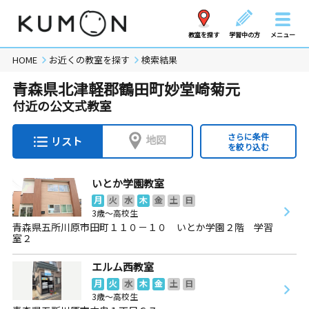
教室を探す
学習中の方
メニュー
HOME
お近くの教室を探す
検索結果
青森県北津軽郡鶴田町妙堂崎菊元
付近の公文式教室
さらに条件
地図
リスト
を絞り込む
いとか学園教室
月
火
水
木
金
土
日
3歳～高校生
青森県五所川原市田町１１０－１０ いとか学園２階 学習
室２
エルム西教室
月
火
水
木
金
土
日
3歳～高校生