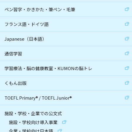
ペン習字・かきかた・筆ペン・毛筆
フランス語・ドイツ語
Japanese（日本語）
通信学習
学習療法・脳の健康教室・KUMONの脳トレ
くもん出版
TOEFL Primary
®
/
TOEFL Junior
®
施設・学校・企業での公文式
施設・学校向け導入事業
企業・学校向け日本語