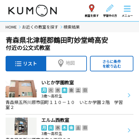
教室を探す
学習中の方
メニュー
HOME
お近くの教室を探す
検索結果
青森県北津軽郡鶴田町妙堂崎高安
付近の公文式教室
さらに条件
地図
リスト
を絞り込む
いとか学園教室
月
火
水
木
金
土
日
3歳～高校生
青森県五所川原市田町１１０－１０ いとか学園２階 学習
室２
エルム西教室
月
火
水
木
金
土
日
3歳～高校生