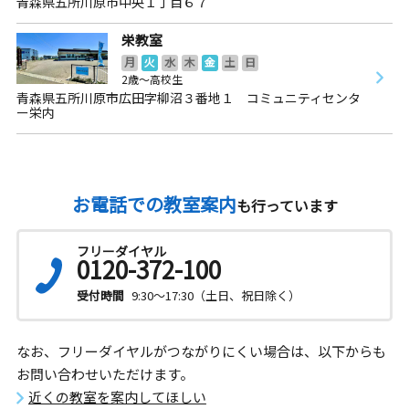
青森県五所川原市中央１丁目６７
栄教室
月
火
水
木
金
土
日
2歳～高校生
青森県五所川原市広田字柳沼３番地１ コミュニティセンタ
ー栄内
お電話での教室案内
も行っています
フリーダイヤル
0120-372-100
受付時間
9:30～17:30（土日、祝日除く）
なお、フリーダイヤルがつながりにくい場合は、以下からも
お問い合わせいただけます。
近くの教室を案内してほしい