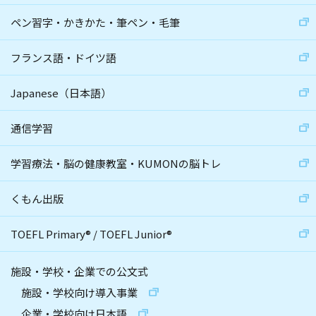
ペン習字・かきかた・筆ペン・毛筆
フランス語・ドイツ語
Japanese（日本語）
通信学習
学習療法・脳の健康教室・KUMONの脳トレ
くもん出版
TOEFL Primary
®
/
TOEFL Junior
®
施設・学校・企業での公文式
施設・学校向け導入事業
企業・学校向け日本語