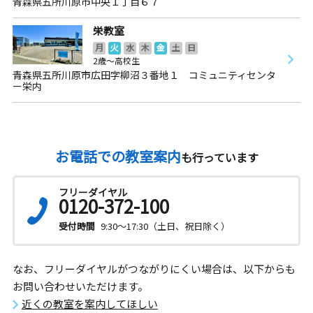
青森県五所川原市中央１丁目６７
栄教室
月
火
水
木
金
土
日
2歳～高校生
青森県五所川原市広田字柳沼３番地１ コミュニティセンタ
ー栄内
お電話での教室案内
も行っています
フリーダイヤル
0120-372-100
受付時間
9:30～17:30（土日、祝日除く）
なお、フリーダイヤルがつながりにくい場合は、以下からも
お問い合わせいただけます。
近くの教室を案内してほしい