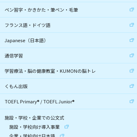
ペン習字・かきかた・筆ペン・毛筆
フランス語・ドイツ語
Japanese（日本語）
通信学習
学習療法・脳の健康教室・KUMONの脳トレ
くもん出版
TOEFL Primary
®
/
TOEFL Junior
®
施設・学校・企業での公文式
施設・学校向け導入事業
企業・学校向け日本語