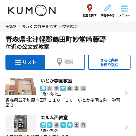
教室を探す
学習中の方
メニュー
HOME
お近くの教室を探す
検索結果
青森県北津軽郡鶴田町妙堂崎藤野
付近の公文式教室
さらに条件
地図
リスト
を絞り込む
いとか学園教室
月
火
水
木
金
土
日
3歳～高校生
青森県五所川原市田町１１０－１０ いとか学園２階 学習
室２
エルム西教室
月
火
水
木
金
土
日
3歳～高校生