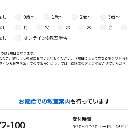
なし
0歳〜
1歳〜
2歳〜
3歳〜
なし
月
火
水
木
金
なし
オンライン&教室学習
のは2曜日となります。
ただき、詳しくは教室にお問い合わせください。（曜日によって異なる場合や7～8
ライン＆教室学習」での学習か）については、保護者の方とご相談させていただき
お電話での教室案内
も行っています
受付時間
72-100
9:30～17:30（土日、祝