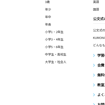
3歳
英語
年少
国語
年中
公文式
年長
公文式
小学1・2年生
KUMO
小学3・4年生
どんなも
小学5・6年生
中学生・高校生
学習
大学生・社会人
会費
無料
教室
よく
お問