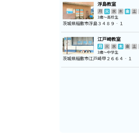
浮島教室
月
火
水
木
金
土
3歳～高校生
茨城県稲敷市浮島３４８９‐１
江戸崎教室
月
火
水
木
金
土
3歳～中学生
茨城県稲敷市江戸崎甲２６６４‐１