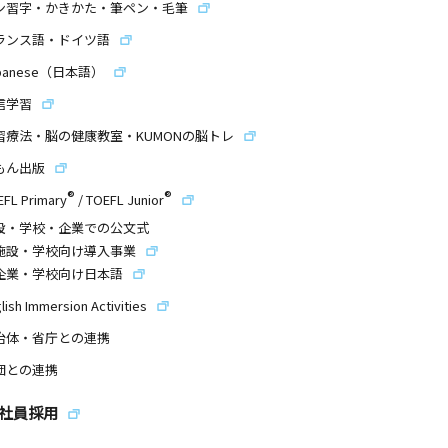
ン習字・かきかた・筆ペン・毛筆
ランス語・ドイツ語
panese（日本語）
信学習
習療法・脳の健康教室・KUMONの脳トレ
もん出版
®
®
EFL Primary
/
TOEFL Junior
設・学校・企業での公文式
施設・学校向け導入事業
企業・学校向け日本語
lish Immersion Activities
治体・省庁との連携
団との連携
社員採用