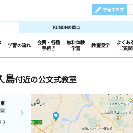
学習中の方
KUMONの原点
の
会費・各種
無料体験
よくあ
学習の流れ
教室見学
手続き
学習
ご質問
久島
付近の公文式教室
教室
日
５８