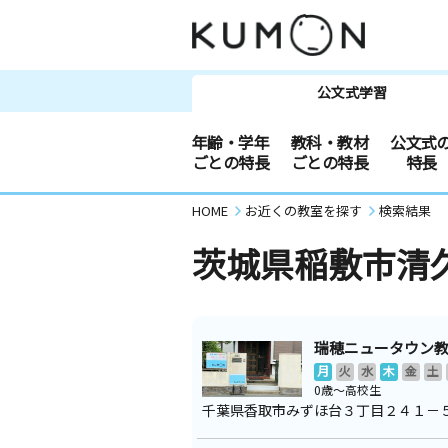
公文式学習
年齢・学年
教科・教材
公文式
ごとの特長
ごとの特長
特長
HOME
お近くの教室を探す
検索結果
茨城県稲敷市清
瑞穂ニュータウン
月
火
水
木
金
土
0歳～高校生
千葉県香取市みずほ台３丁目２４１－