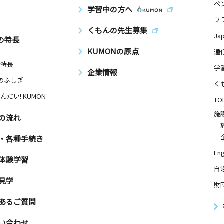
ペ
学習中の方へ
フ
くもんの先生募集
Ja
の特長
KUMONの原点
通
の特長
学
企業情報
Nのふしぎ
く
んだい! KUMON
TO
施
の流れ
・各種手続き
Eng
体験学習
自
見学
財
あるご質問
い合わせ