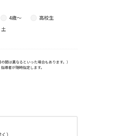
4歳〜
高校生
土
月の間は異なるといった場合もあります。）
、指導者が随時指定します。
日除く）