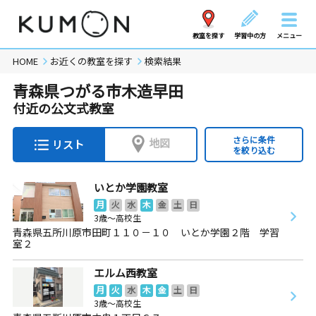
教室を探す
学習中の方
メニュー
HOME
お近くの教室を探す
検索結果
青森県つがる市木造早田
付近の公文式教室
さらに条件
地図
リスト
を絞り込む
いとか学園教室
月
火
水
木
金
土
日
3歳～高校生
青森県五所川原市田町１１０－１０ いとか学園２階 学習
室２
エルム西教室
月
火
水
木
金
土
日
3歳～高校生