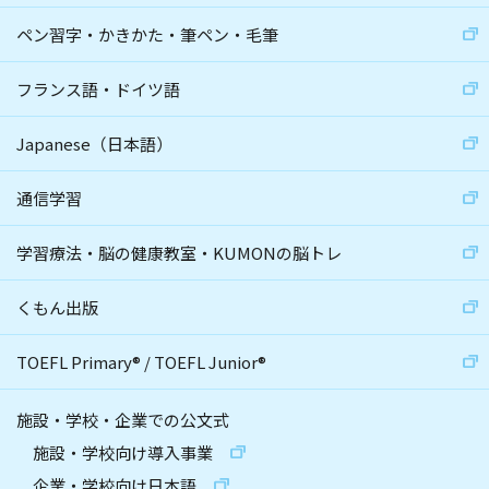
ペン習字・かきかた・筆ペン・毛筆
フランス語・ドイツ語
Japanese（日本語）
通信学習
学習療法・脳の健康教室・KUMONの脳トレ
くもん出版
TOEFL Primary
®
/
TOEFL Junior
®
施設・学校・企業での公文式
施設・学校向け導入事業
企業・学校向け日本語