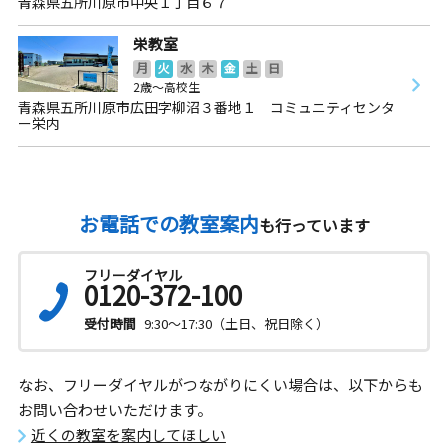
青森県五所川原市中央１丁目６７
栄教室
月
火
水
木
金
土
日
2歳～高校生
青森県五所川原市広田字柳沼３番地１ コミュニティセンタ
ー栄内
お電話での教室案内
も行っています
フリーダイヤル
0120-372-100
受付時間
9:30～17:30（土日、祝日除く）
なお、フリーダイヤルがつながりにくい場合は、以下からも
お問い合わせいただけます。
近くの教室を案内してほしい