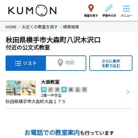
教室を探す
学習中の方
メニュー
HOME
お近くの教室を探す
検索結果
秋田県横手市大森町八沢木沢口
付近の公文式教室
さらに条件
地図
リスト
を絞り込む
大森教室
月
火
水
木
金
土
日
2歳～中学生
秋田県横手市大森町大森１７５
お電話での教室案内
も行っています