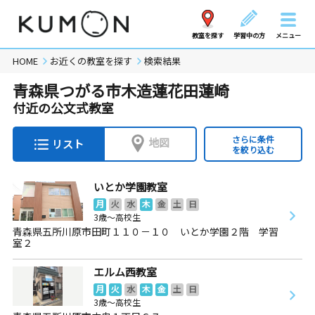
教室を探す
学習中の方
メニュー
HOME
お近くの教室を探す
検索結果
青森県つがる市木造蓮花田蓮崎
付近の公文式教室
さらに条件
地図
リスト
を絞り込む
いとか学園教室
月
火
水
木
金
土
日
3歳～高校生
青森県五所川原市田町１１０－１０ いとか学園２階 学習
室２
エルム西教室
月
火
水
木
金
土
日
3歳～高校生