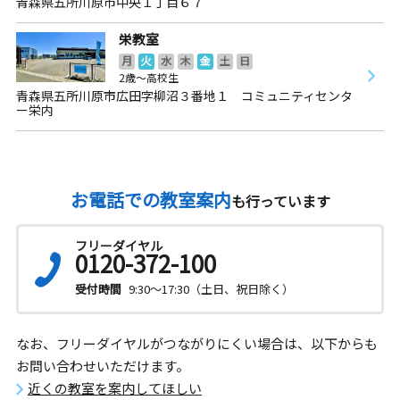
青森県五所川原市中央１丁目６７
栄教室
月
火
水
木
金
土
日
2歳～高校生
青森県五所川原市広田字柳沼３番地１ コミュニティセンタ
ー栄内
お電話での教室案内
も行っています
フリーダイヤル
0120-372-100
受付時間
9:30～17:30（土日、祝日除く）
なお、フリーダイヤルがつながりにくい場合は、以下からも
お問い合わせいただけます。
近くの教室を案内してほしい