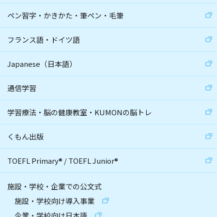
ペン習字・かきかた・筆ペン・毛筆
フランス語・ドイツ語
Japanese（日本語）
通信学習
学習療法・脳の健康教室・KUMONの脳トレ
くもん出版
TOEFL Primary
®
/
TOEFL Junior
®
施設・学校・企業での公文式
施設・学校向け導入事業
企業・学校向け日本語