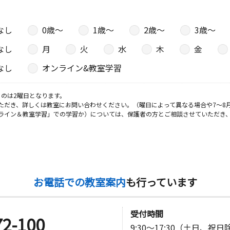
なし
0歳〜
1歳〜
2歳〜
3歳〜
なし
月
火
水
木
金
なし
オンライン&教室学習
のは2曜日となります。
ただき、詳しくは教室にお問い合わせください。（曜日によって異なる場合や7～8
ライン＆教室学習」での学習か）については、保護者の方とご相談させていただき
お電話での教室案内
も行っています
受付時間
72-100
9:30～17:30（土日、祝