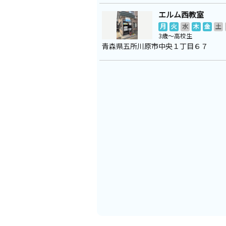
エルム西教室
月
火
水
木
金
土
3歳～高校生
青森県五所川原市中央１丁目６７