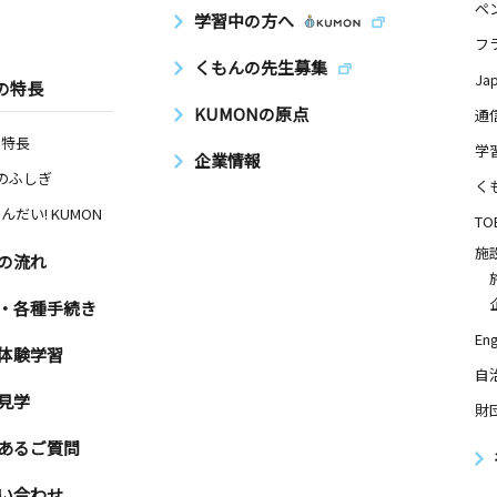
ペ
学習中の方へ
フ
くもんの先生募集
Ja
の特長
KUMONの原点
通
の特長
学
企業情報
Nのふしぎ
く
んだい! KUMON
TO
施
の流れ
・各種手続き
Eng
体験学習
自
見学
財
あるご質問
い合わせ