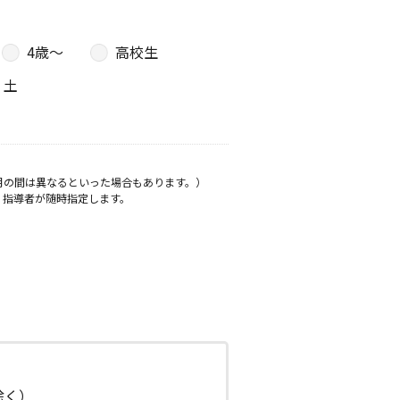
4歳〜
高校生
土
月の間は異なるといった場合もあります。）
、指導者が随時指定します。
日除く）