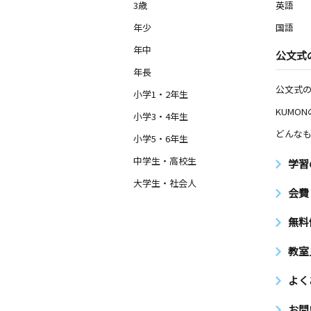
3歳
英語
年少
国語
年中
公文式
年長
公文式
小学1・2年生
KUMO
小学3・4年生
どんなも
小学5・6年生
中学生・高校生
学習
大学生・社会人
会費
無料
教室
よく
お問