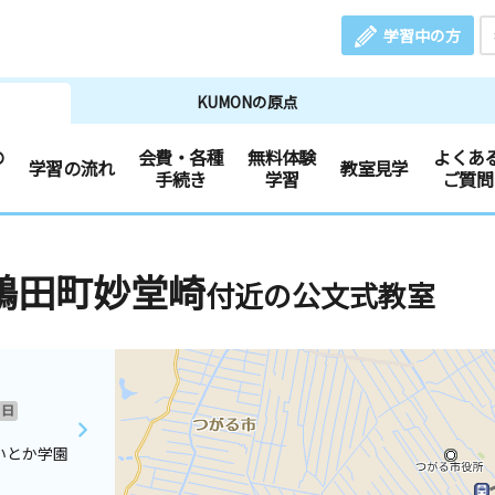
学習中の方
KUMONの原点
の
会費・各種
無料体験
よくあ
学習の流れ
教室見学
手続き
学習
ご質問
鶴田町妙堂崎
付近の公文式教室
日
いとか学園