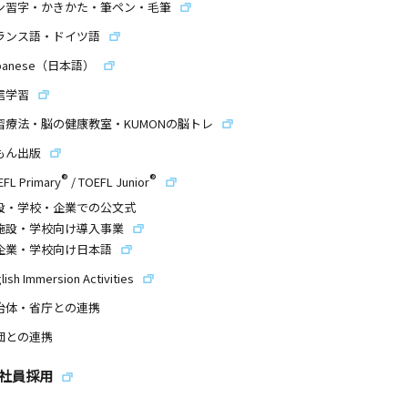
ン習字・かきかた・筆ペン・毛筆
ランス語・ドイツ語
panese（日本語）
信学習
習療法・脳の健康教室・KUMONの脳トレ
もん出版
®
®
EFL Primary
/
TOEFL Junior
設・学校・企業での公文式
施設・学校向け導入事業
企業・学校向け日本語
lish Immersion Activities
治体・省庁との連携
団との連携
社員採用