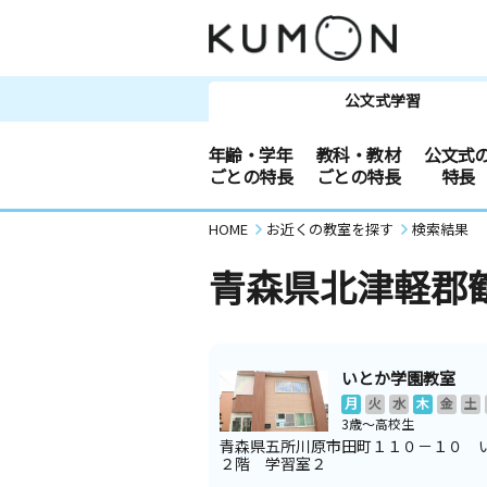
公文式学習
年齢・学年
教科・教材
公文式
ごとの特長
ごとの特長
特長
HOME
お近くの教室を探す
検索結果
青森県北津軽郡
いとか学園教室
月
火
水
木
金
土
3歳～高校生
青森県五所川原市田町１１０－１０ 
２階 学習室２