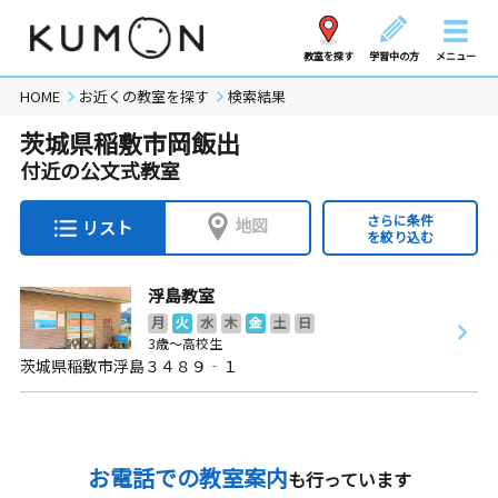
教室を探す
学習中の方
メニュー
HOME
お近くの教室を探す
検索結果
茨城県稲敷市岡飯出
付近の公文式教室
さらに条件
地図
リスト
を絞り込む
浮島教室
月
火
水
木
金
土
日
3歳～高校生
茨城県稲敷市浮島３４８９‐１
お電話での教室案内
も行っています