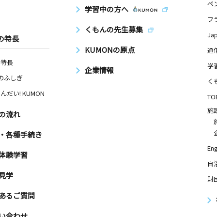
ペ
学習中の方へ
フ
くもんの先生募集
Ja
の特長
KUMONの原点
通
の特長
学
企業情報
Nのふしぎ
く
んだい! KUMON
TO
施
の流れ
・各種手続き
Eng
体験学習
自
見学
財
あるご質問
い合わせ