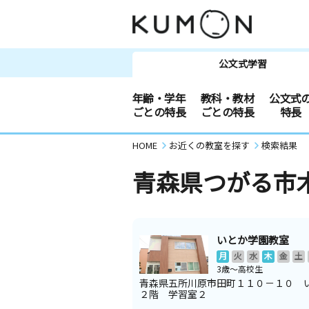
公文式学習
年齢・学年
教科・教材
公文式
ごとの特長
ごとの特長
特長
HOME
お近くの教室を探す
検索結果
青森県つがる市
いとか学園教室
月
火
水
木
金
土
3歳～高校生
青森県五所川原市田町１１０－１０ 
２階 学習室２