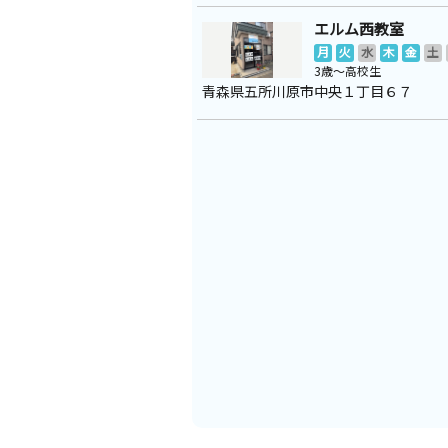
エルム西教室
月
火
水
木
金
土
3歳～高校生
青森県五所川原市中央１丁目６７