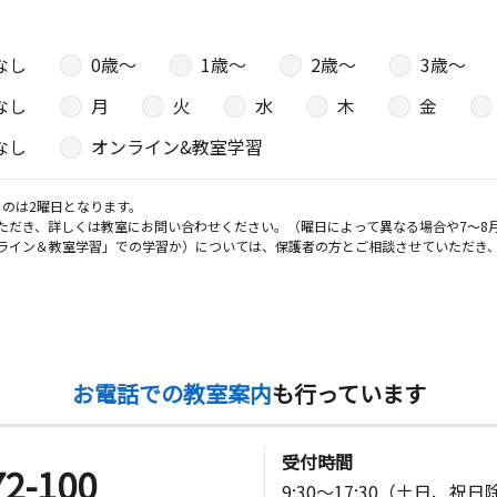
なし
0歳〜
1歳〜
2歳〜
3歳〜
なし
月
火
水
木
金
なし
オンライン&教室学習
のは2曜日となります。
ただき、詳しくは教室にお問い合わせください。（曜日によって異なる場合や7～8
ライン＆教室学習」での学習か）については、保護者の方とご相談させていただき
お電話での教室案内
も行っています
受付時間
72-100
9:30～17:30（土日、祝