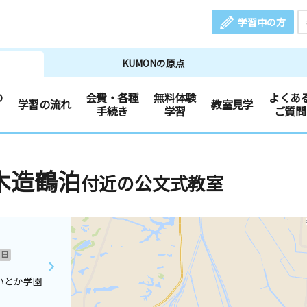
学習中の方
KUMONの原点
の
会費・各種
無料体験
よくあ
学習の流れ
教室見学
手続き
学習
ご質問
木造鶴泊
付近の公文式教室
日
いとか学園