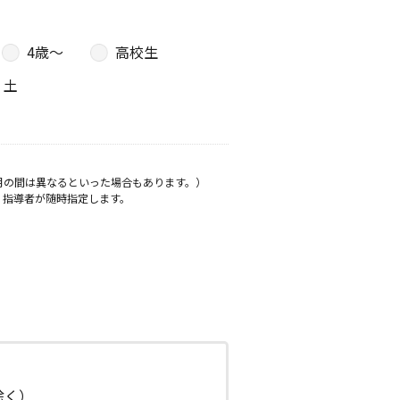
4歳〜
高校生
土
月の間は異なるといった場合もあります。）
、指導者が随時指定します。
日除く）