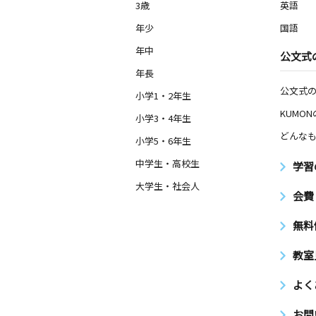
3歳
英語
年少
国語
年中
公文式
年長
公文式
小学1・2年生
KUMO
小学3・4年生
どんなも
小学5・6年生
中学生・高校生
学習
大学生・社会人
会費
無料
教室
よく
お問