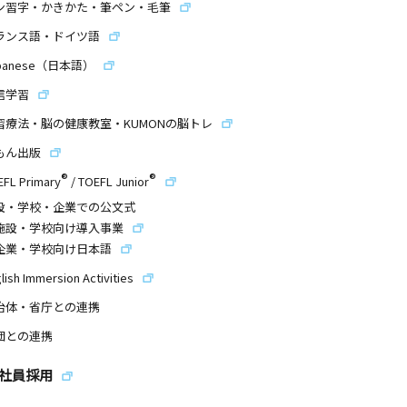
ン習字・かきかた・筆ペン・毛筆
ランス語・ドイツ語
panese（日本語）
信学習
習療法・脳の健康教室・KUMONの脳トレ
もん出版
®
®
EFL Primary
/
TOEFL Junior
設・学校・企業での公文式
施設・学校向け導入事業
企業・学校向け日本語
lish Immersion Activities
治体・省庁との連携
団との連携
社員採用