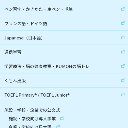
ペン習字・かきかた・筆ペン・毛筆
フランス語・ドイツ語
Japanese（日本語）
通信学習
学習療法・脳の健康教室・KUMONの脳トレ
くもん出版
TOEFL Primary
®
/
TOEFL Junior
®
施設・学校・企業での公文式
施設・学校向け導入事業
企業・学校向け日本語