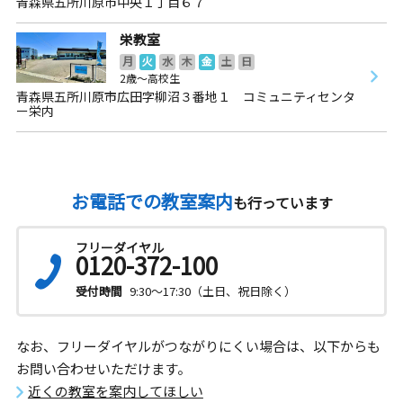
青森県五所川原市中央１丁目６７
栄教室
月
火
水
木
金
土
日
2歳～高校生
青森県五所川原市広田字柳沼３番地１ コミュニティセンタ
ー栄内
お電話での教室案内
も行っています
フリーダイヤル
0120-372-100
受付時間
9:30～17:30（土日、祝日除く）
なお、フリーダイヤルがつながりにくい場合は、以下からも
お問い合わせいただけます。
近くの教室を案内してほしい