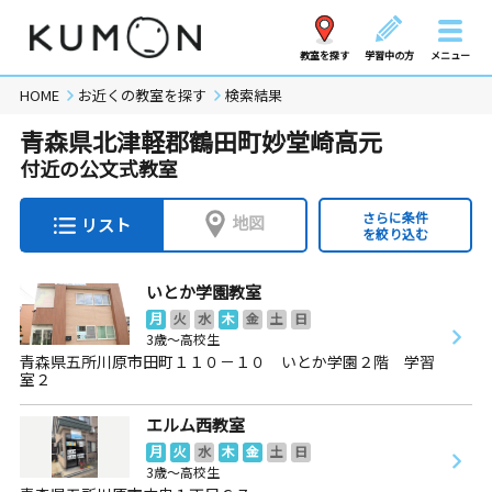
教室を探す
学習中の方
メニュー
HOME
お近くの教室を探す
検索結果
青森県北津軽郡鶴田町妙堂崎高元
付近の公文式教室
さらに条件
地図
リスト
を絞り込む
いとか学園教室
月
火
水
木
金
土
日
3歳～高校生
青森県五所川原市田町１１０－１０ いとか学園２階 学習
室２
エルム西教室
月
火
水
木
金
土
日
3歳～高校生