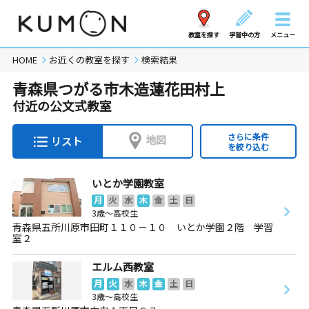
教室を探す
学習中の方
メニュー
HOME
お近くの教室を探す
検索結果
青森県つがる市木造蓮花田村上
付近の公文式教室
さらに条件
地図
リスト
を絞り込む
いとか学園教室
月
火
水
木
金
土
日
3歳～高校生
青森県五所川原市田町１１０－１０ いとか学園２階 学習
室２
エルム西教室
月
火
水
木
金
土
日
3歳～高校生