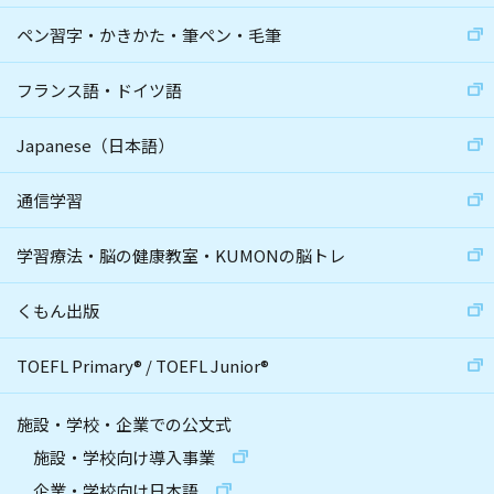
ペン習字・かきかた・筆ペン・毛筆
フランス語・ドイツ語
Japanese（日本語）
通信学習
学習療法・脳の健康教室・KUMONの脳トレ
くもん出版
TOEFL Primary
®
/
TOEFL Junior
®
施設・学校・企業での公文式
施設・学校向け導入事業
企業・学校向け日本語