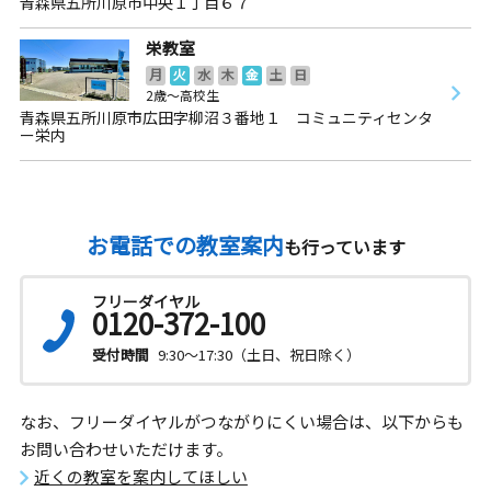
青森県五所川原市中央１丁目６７
栄教室
月
火
水
木
金
土
日
2歳～高校生
青森県五所川原市広田字柳沼３番地１ コミュニティセンタ
ー栄内
お電話での教室案内
も行っています
フリーダイヤル
0120-372-100
受付時間
9:30～17:30（土日、祝日除く）
なお、フリーダイヤルがつながりにくい場合は、以下からも
お問い合わせいただけます。
近くの教室を案内してほしい