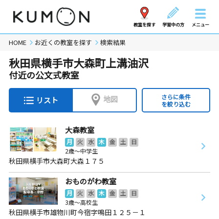
教室を探す
学習中の方
メニュー
HOME
お近くの教室を探す
検索結果
秋田県横手市大森町上溝油沢
付近の公文式教室
さらに条件
地図
リスト
を絞り込む
大森教室
月
火
水
木
金
土
日
2歳～中学生
秋田県横手市大森町大森１７５
おものがわ教室
月
火
水
木
金
土
日
3歳～高校生
秋田県横手市雄物川町今宿字鳴田１２５－１