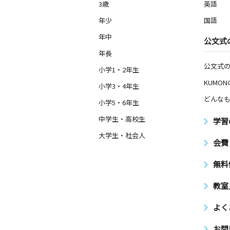
3歳
英語
年少
国語
年中
公文式
年長
公文式
小学1・2年生
KUMO
小学3・4年生
どんなも
小学5・6年生
中学生・高校生
学習
大学生・社会人
会費
無料
教室
よく
お問