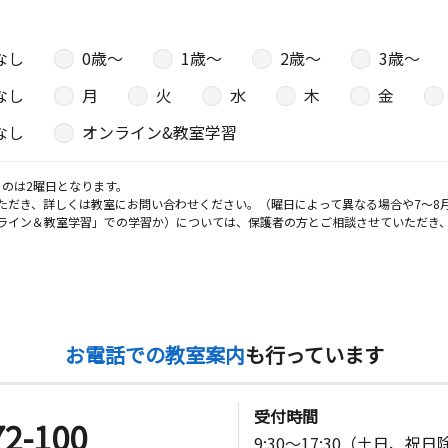
なし
0歳〜
1歳〜
2歳〜
3歳〜
なし
月
火
水
木
金
なし
オンライン&教室学習
のは2曜日となります。
ただき、詳しくは教室にお問い合わせください。（曜日によって異なる場合や7～8
ライン＆教室学習」での学習か）については、保護者の方とご相談させていただき
お電話での教室案内
も行っています
受付時間
72-100
9:30～17:30（土日、祝