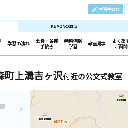
学習中の方
KUMONの原点
の
会費・各種
無料体験
よくあ
学習の流れ
教室見学
手続き
学習
ご質問
森町上溝吉ヶ沢
付近の公文式教室
日