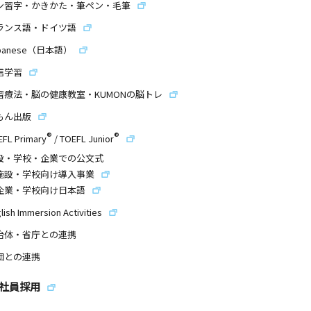
ン習字・かきかた・筆ペン・毛筆
ランス語・ドイツ語
panese（日本語）
信学習
習療法・脳の健康教室・KUMONの脳トレ
もん出版
®
®
EFL Primary
/
TOEFL Junior
設・学校・企業での公文式
施設・学校向け導入事業
企業・学校向け日本語
lish Immersion Activities
治体・省庁との連携
団との連携
社員採用