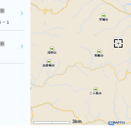
日
５－１
日
3km