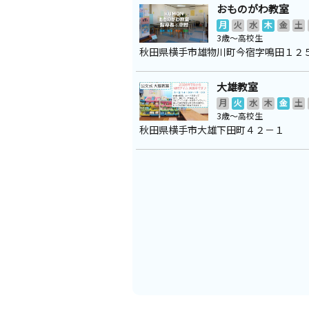
おものがわ教室
月
火
水
木
金
土
3歳～高校生
秋田県横手市雄物川町今宿字鳴田１２
大雄教室
月
火
水
木
金
土
3歳～高校生
秋田県横手市大雄下田町４２－１