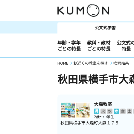
公文式学習
年齢・学年
教科・教材
公文式
ごとの特長
ごとの特長
特長
HOME
お近くの教室を探す
検索結果
秋田県横手市大
大森教室
月
火
水
木
金
土
2歳～中学生
秋田県横手市大森町大森１７５