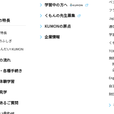
ペ
学習中の方へ
フ
くもんの先生募集
Ja
の特長
KUMONの原点
通
の特長
学
企業情報
Nのふしぎ
く
んだい! KUMON
TO
施
の流れ
・各種手続き
Eng
体験学習
自
見学
財
あるご質問
い合わせ