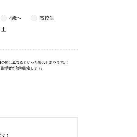
4歳〜
高校生
土
月の間は異なるといった場合もあります。）
、指導者が随時指定します。
日除く）