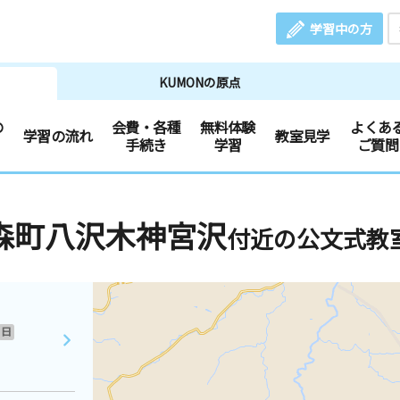
学習中の方
KUMONの原点
の
会費・各種
無料体験
よくあ
学習の流れ
教室見学
手続き
学習
ご質問
森町八沢木神宮沢
付近の公文式教
日