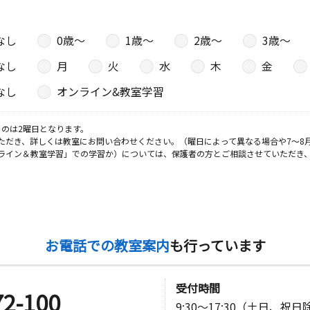
なし
0歳〜
1歳〜
2歳〜
3歳〜
なし
月
火
水
木
金
なし
オンライン&教室学習
のは2曜日となります。
ただき、詳しくは教室にお問い合わせください。（曜日によって異なる場合や7～8
ライン＆教室学習」での学習か）については、保護者の方とご相談させていただき
お電話での教室案内
も行っています
受付時間
72-100
9:30～17:30（土日、祝