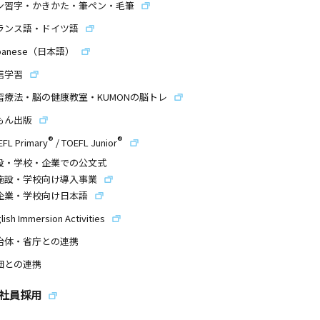
ン習字・かきかた・筆ペン・毛筆
ランス語・ドイツ語
panese（日本語）
信学習
習療法・脳の健康教室・KUMONの脳トレ
もん出版
®
®
EFL Primary
/
TOEFL Junior
設・学校・企業での公文式
施設・学校向け導入事業
企業・学校向け日本語
lish Immersion Activities
治体・省庁との連携
団との連携
社員採用