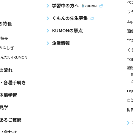
ペ
学習中の方へ
フ
くもんの先生募集
Ja
の特長
KUMONの原点
通
の特長
学
企業情報
Nのふしぎ
く
んだい! KUMON
TO
施
の流れ
・各種手続き
Eng
体験学習
自
見学
財
あるご質問
い合わせ