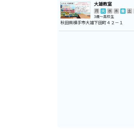
大雄教室
月
火
水
木
金
土
3歳～高校生
秋田県横手市大雄下田町４２－１