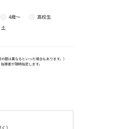
4歳〜
高校生
土
月の間は異なるといった場合もあります。）
、指導者が随時指定します。
日除く）