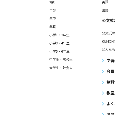
3歳
英語
年少
国語
年中
公文式
年長
公文式
小学1・2年生
KUMO
小学3・4年生
どんなも
小学5・6年生
中学生・高校生
学習
大学生・社会人
会費
無料
教室
よく
お問