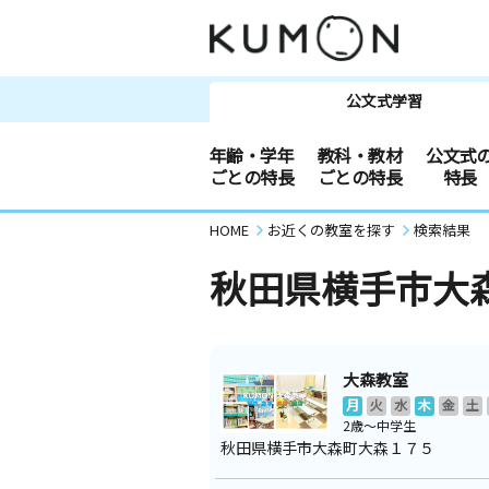
公文式学習
年齢・学年
教科・教材
公文式
ごとの特長
ごとの特長
特長
HOME
お近くの教室を探す
検索結果
秋田県横手市大
大森教室
月
火
水
木
金
土
2歳～中学生
秋田県横手市大森町大森１７５