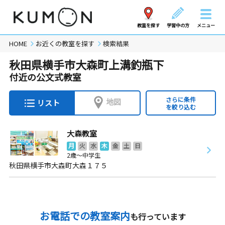
教室を探す
学習中の方
メニュー
HOME
お近くの教室を探す
検索結果
秋田県横手市大森町上溝釣瓶下
付近の公文式教室
さらに条件
地図
リスト
を絞り込む
大森教室
月
火
水
木
金
土
日
2歳～中学生
秋田県横手市大森町大森１７５
お電話での教室案内
も行っています