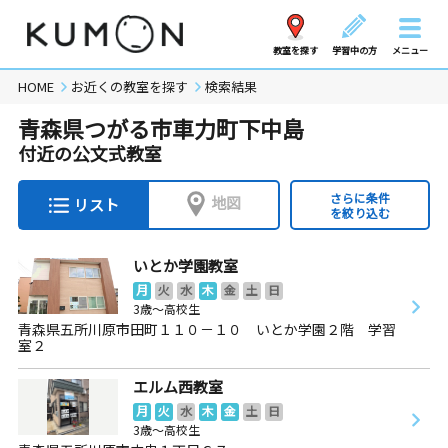
教室を探す
学習中の方
メニュー
HOME
お近くの教室を探す
検索結果
青森県つがる市車力町下中島
付近の公文式教室
さらに条件
地図
リスト
を絞り込む
いとか学園教室
月
火
水
木
金
土
日
3歳～高校生
青森県五所川原市田町１１０－１０ いとか学園２階 学習
室２
エルム西教室
月
火
水
木
金
土
日
3歳～高校生