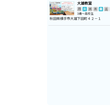
大雄教室
月
火
水
木
金
土
3歳～高校生
秋田県横手市大雄下田町４２－１