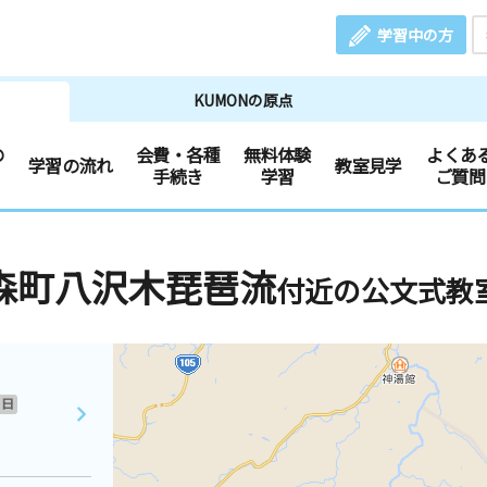
学習中の方
KUMONの原点
の
会費・各種
無料体験
よくあ
学習の流れ
教室見学
手続き
学習
ご質問
森町八沢木琵琶流
付近の公文式教
日