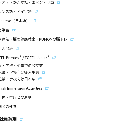
ン習字・かきかた・筆ペン・毛筆
ランス語・ドイツ語
panese（日本語）
信学習
習療法・脳の健康教室・KUMONの脳トレ
もん出版
®
®
EFL Primary
/
TOEFL Junior
設・学校・企業での公文式
施設・学校向け導入事業
企業・学校向け日本語
lish Immersion Activities
治体・省庁との連携
団との連携
社員採用