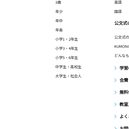
3歳
英語
年少
国語
年中
公文式
年長
公文式
小学1・2年生
KUMO
小学3・4年生
どんなも
小学5・6年生
中学生・高校生
学習
大学生・社会人
会費
無料
教室
よく
お問