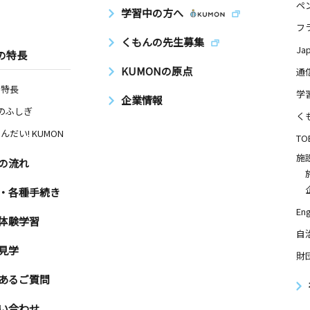
ペ
学習中の方へ
フ
くもんの先生募集
Ja
の特長
KUMONの原点
通
の特長
学
企業情報
Nのふしぎ
く
んだい! KUMON
TO
施
の流れ
・各種手続き
Eng
体験学習
自
見学
財
あるご質問
い合わせ