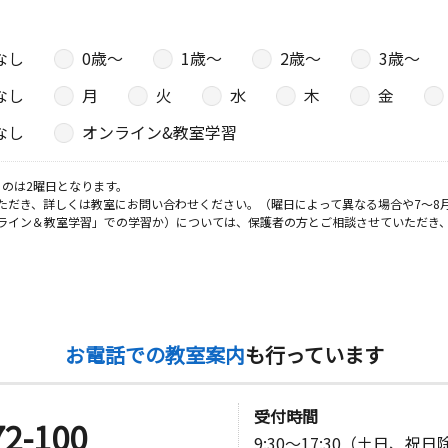
なし
0歳〜
1歳〜
2歳〜
3歳〜
なし
月
火
水
木
金
なし
オンライン&教室学習
のは2曜日となります。
ただき、詳しくは教室にお問い合わせください。（曜日によって異なる場合や7～8
ライン＆教室学習」での学習か）については、保護者の方とご相談させていただき
お電話での教室案内
も行っています
受付時間
72-100
9:30～17:30（土日、祝