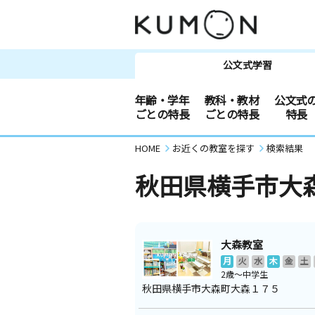
公文式学習
年齢・学年
教科・教材
公文式
ごとの特長
ごとの特長
特長
HOME
お近くの教室を探す
検索結果
秋田県横手市大
大森教室
月
火
水
木
金
土
2歳～中学生
秋田県横手市大森町大森１７５