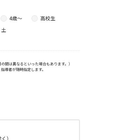
4歳〜
高校生
土
月の間は異なるといった場合もあります。）
、指導者が随時指定します。
日除く）