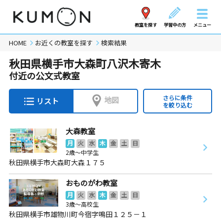
教室を探す
学習中の方
メニュー
HOME
お近くの教室を探す
検索結果
秋田県横手市大森町八沢木寄木
付近の公文式教室
さらに条件
地図
リスト
を絞り込む
大森教室
月
火
水
木
金
土
日
2歳～中学生
秋田県横手市大森町大森１７５
おものがわ教室
月
火
水
木
金
土
日
3歳～高校生
秋田県横手市雄物川町今宿字鳴田１２５－１