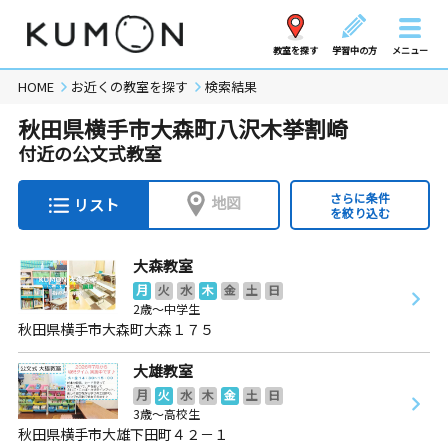
教室を探す
学習中の方
メニュー
HOME
お近くの教室を探す
検索結果
秋田県横手市大森町八沢木挙割崎
付近の公文式教室
さらに条件
地図
リスト
を絞り込む
大森教室
月
火
水
木
金
土
日
2歳～中学生
秋田県横手市大森町大森１７５
大雄教室
月
火
水
木
金
土
日
3歳～高校生
秋田県横手市大雄下田町４２－１