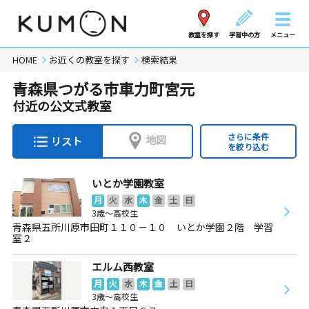
教室を探す
学習中の方
メニュー
HOME
お近くの教室を探す
検索結果
青森県つがる市車力町宮元
付近の公文式教室
さらに条件
地図
リスト
を絞り込む
いとか学園教室
月
火
水
木
金
土
日
3歳～高校生
青森県五所川原市田町１１０－１０ いとか学園２階 学習
室２
エルム西教室
月
火
水
木
金
土
日
3歳～高校生