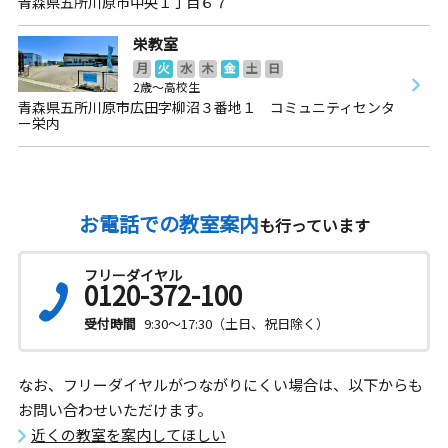
青森県五所川原市中央１丁目６７
栄教室
月
火
水
木
金
土
日
2歳～高校生
青森県五所川原市広田字柳沼３番地１ コミュニティセンタ
ー栄内
お電話での教室案内
も行っています
フリーダイヤル
0120-372-100
受付時間
9:30～17:30（土日、祝日除く）
なお、フリーダイヤルがつながりにくい場合は、以下からも
お問い合わせいただけます。
近くの教室を案内してほしい