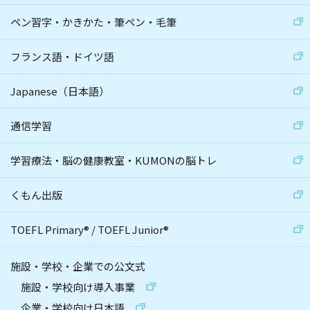
ペン習字・かきかた・筆ペン・毛筆
フランス語・ドイツ語
Japanese（日本語）
通信学習
学習療法・脳の健康教室・KUMONの脳トレ
くもん出版
TOEFL Primary
®
/
TOEFL Junior
®
施設・学校・企業での公文式
施設・学校向け導入事業
企業・学校向け日本語