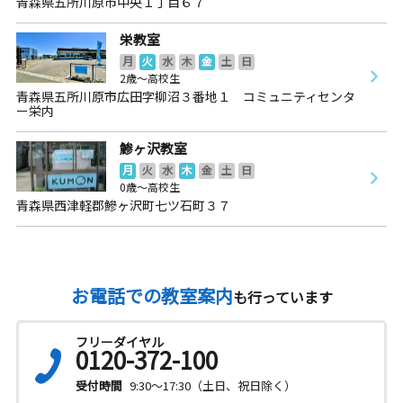
青森県五所川原市中央１丁目６７
栄教室
月
火
水
木
金
土
日
2歳～高校生
青森県五所川原市広田字柳沼３番地１ コミュニティセンタ
ー栄内
鯵ヶ沢教室
月
火
水
木
金
土
日
0歳～高校生
青森県西津軽郡鰺ヶ沢町七ツ石町３７
お電話での教室案内
も行っています
フリーダイヤル
0120-372-100
受付時間
9:30～17:30（土日、祝日除く）