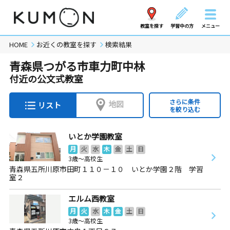
教室を探す
学習中の方
メニュー
HOME
お近くの教室を探す
検索結果
青森県つがる市車力町中林
付近の公文式教室
さらに条件
地図
リスト
を絞り込む
いとか学園教室
月
火
水
木
金
土
日
3歳～高校生
青森県五所川原市田町１１０－１０ いとか学園２階 学習
室２
エルム西教室
月
火
水
木
金
土
日
3歳～高校生