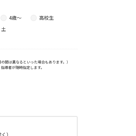
4歳〜
高校生
土
月の間は異なるといった場合もあります。）
、指導者が随時指定します。
日除く）