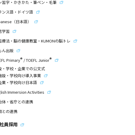
ン習字・かきかた・筆ペン・毛筆
ランス語・ドイツ語
panese（日本語）
信学習
習療法・脳の健康教室・KUMONの脳トレ
もん出版
®
®
EFL Primary
/
TOEFL Junior
設・学校・企業での公文式
施設・学校向け導入事業
企業・学校向け日本語
lish Immersion Activities
治体・省庁との連携
団との連携
社員採用