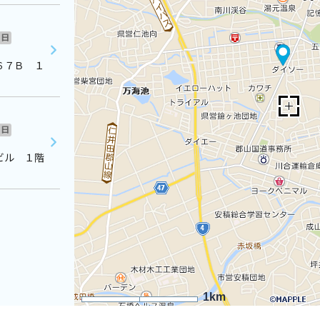
日
６７Ｂ １
日
ビル １階
1km