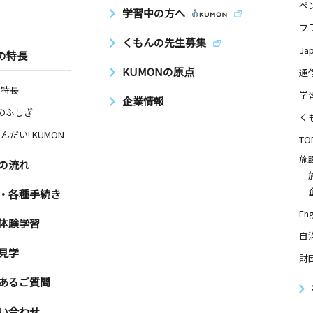
ペ
学習中の方へ
フ
くもんの先生募集
Ja
の特長
KUMONの原点
通
の特長
学
企業情報
Nのふしぎ
く
んだい! KUMON
TO
施
の流れ
・各種手続き
Eng
体験学習
自
見学
財
あるご質問
い合わせ