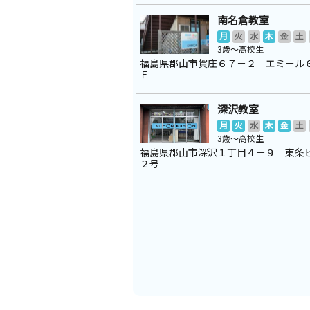
南名倉教室
月
火
水
木
金
土
3歳～高校生
福島県郡山市賀庄６７－２ エミール
Ｆ
深沢教室
月
火
水
木
金
土
3歳～高校生
福島県郡山市深沢１丁目４－９ 東条
２号