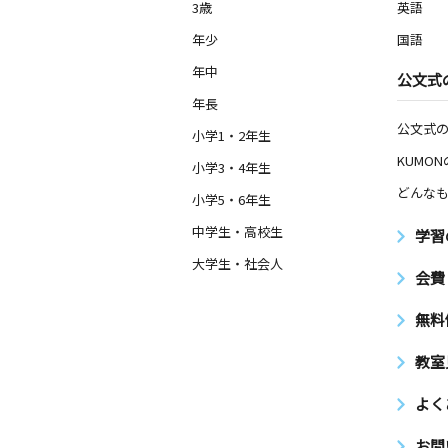
3歳
英語
年少
国語
年中
公文式
年長
公文式
小学1・2年生
KUMO
小学3・4年生
どんなも
小学5・6年生
中学生・高校生
学習
大学生・社会人
会費
無料
教室
よく
お問