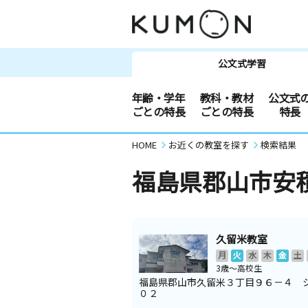
公文式学習
年齢・学年
教科・教材
公文式
ごとの特長
ごとの特長
特長
HOME
お近くの教室を探す
検索結果
福島県郡山市安
久留米教室
月
火
水
木
金
土
3歳～高校生
福島県郡山市久留米３丁目９６－４ 
０２