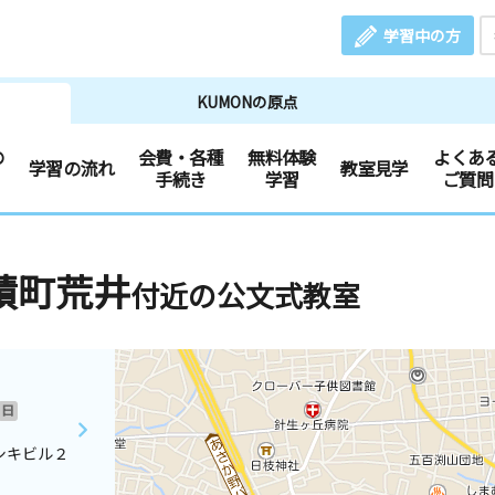
学習中の方
KUMONの原点
の
会費・各種
無料体験
よくあ
学習の流れ
教室見学
手続き
学習
ご質問
積町荒井
付近の公文式教室
日
シキビル２