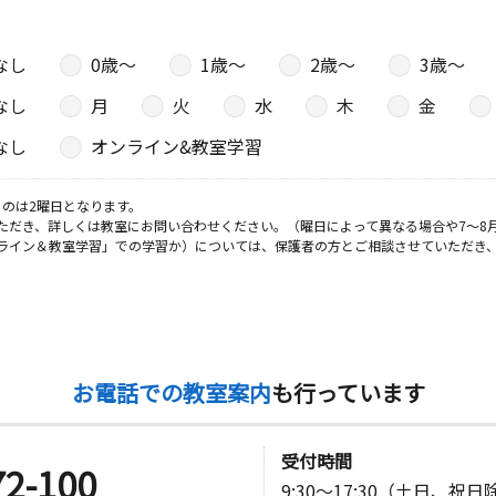
なし
0歳〜
1歳〜
2歳〜
3歳〜
なし
月
火
水
木
金
なし
オンライン&教室学習
のは2曜日となります。
ただき、詳しくは教室にお問い合わせください。（曜日によって異なる場合や7～8
ライン＆教室学習」での学習か）については、保護者の方とご相談させていただき
お電話での教室案内
も行っています
受付時間
72-100
9:30～17:30（土日、祝