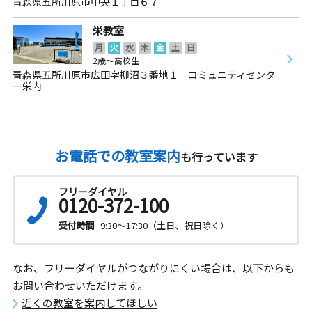
青森県五所川原市中央１丁目６７
栄教室
月
火
水
木
金
土
日
2歳～高校生
青森県五所川原市広田字柳沼３番地１ コミュニティセンタ
ー栄内
お電話での教室案内
も行っています
フリーダイヤル
0120-372-100
受付時間
9:30～17:30（土日、祝日除く）
なお、フリーダイヤルがつながりにくい場合は、以下からも
お問い合わせいただけます。
近くの教室を案内してほしい