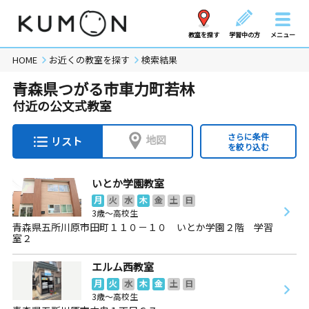
教室を探す
学習中の方
メニュー
HOME
お近くの教室を探す
検索結果
青森県つがる市車力町若林
付近の公文式教室
さらに条件
地図
リスト
を絞り込む
いとか学園教室
月
火
水
木
金
土
日
3歳～高校生
青森県五所川原市田町１１０－１０ いとか学園２階 学習
室２
エルム西教室
月
火
水
木
金
土
日
3歳～高校生