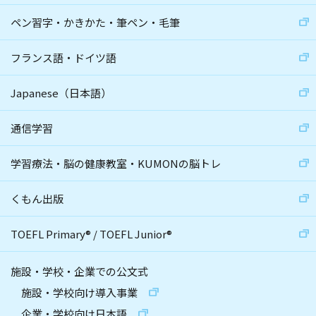
ペン習字・かきかた・筆ペン・毛筆
フランス語・ドイツ語
Japanese（日本語）
通信学習
学習療法・脳の健康教室・KUMONの脳トレ
くもん出版
TOEFL Primary
®
/
TOEFL Junior
®
施設・学校・企業での公文式
施設・学校向け導入事業
企業・学校向け日本語