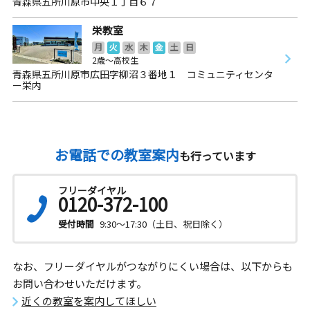
青森県五所川原市中央１丁目６７
栄教室
月
火
水
木
金
土
日
2歳～高校生
青森県五所川原市広田字柳沼３番地１ コミュニティセンタ
ー栄内
お電話での教室案内
も行っています
フリーダイヤル
0120-372-100
受付時間
9:30～17:30（土日、祝日除く）
なお、フリーダイヤルがつながりにくい場合は、以下からも
お問い合わせいただけます。
近くの教室を案内してほしい