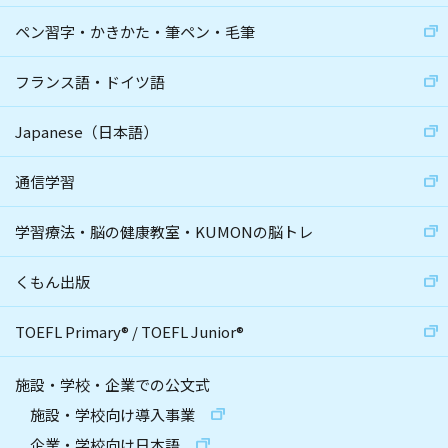
ペン習字・かきかた・筆ペン・毛筆
フランス語・ドイツ語
Japanese（日本語）
通信学習
学習療法・脳の健康教室・KUMONの脳トレ
くもん出版
TOEFL Primary
®
/
TOEFL Junior
®
施設・学校・企業での公文式
施設・学校向け導入事業
企業・学校向け日本語