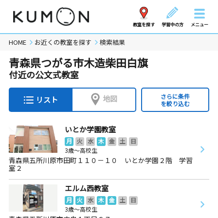
教室を探す
学習中の方
メニュー
HOME
お近くの教室を探す
検索結果
青森県つがる市木造柴田白旗
付近の公文式教室
さらに条件
地図
リスト
を絞り込む
いとか学園教室
月
火
水
木
金
土
日
3歳～高校生
青森県五所川原市田町１１０－１０ いとか学園２階 学習
室２
エルム西教室
月
火
水
木
金
土
日
3歳～高校生