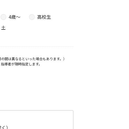
4歳〜
高校生
土
月の間は異なるといった場合もあります。）
、指導者が随時指定します。
日除く）