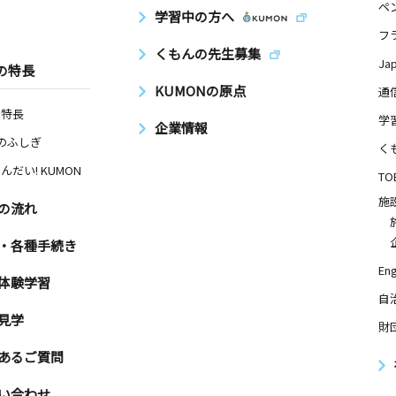
ペ
学習中の方へ
フ
くもんの先生募集
Ja
の特長
KUMONの原点
通
の特長
学
企業情報
Nのふしぎ
く
んだい! KUMON
TO
施
の流れ
・各種手続き
Eng
体験学習
自
見学
財
あるご質問
い合わせ