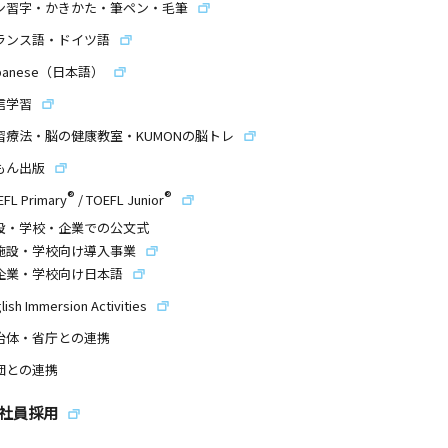
ン習字・かきかた・筆ペン・毛筆
ランス語・ドイツ語
panese（日本語）
信学習
習療法・脳の健康教室・KUMONの脳トレ
もん出版
®
®
EFL Primary
/
TOEFL Junior
設・学校・企業での公文式
施設・学校向け導入事業
企業・学校向け日本語
lish Immersion Activities
治体・省庁との連携
団との連携
社員採用