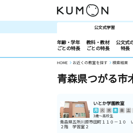
公文式学習
年齢・学年
教科・教材
公文式
ごとの特長
ごとの特長
特長
HOME
お近くの教室を探す
検索結果
青森県つがる市
いとか学園教室
月
火
水
木
金
土
3歳～高校生
青森県五所川原市田町１１０－１０ 
２階 学習室２