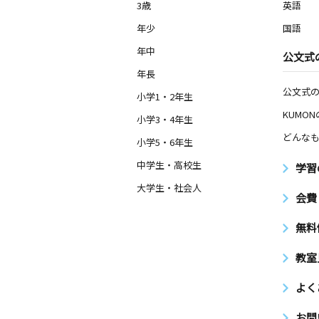
3歳
英語
年少
国語
年中
公文式
年長
公文式
小学1・2年生
KUMO
小学3・4年生
どんなも
小学5・6年生
中学生・高校生
学習
大学生・社会人
会費
無料
教室
よく
お問