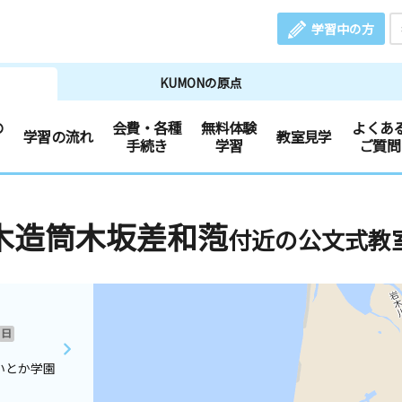
学習中の方
KUMONの原点
の
会費・各種
無料体験
よくあ
学習の流れ
教室見学
手続き
学習
ご質問
木造筒木坂差和萢
付近の公文式教
日
いとか学園