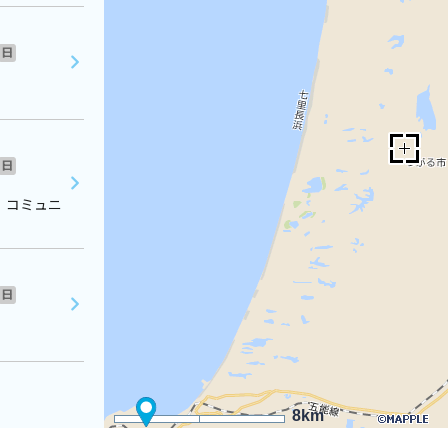
日
日
 コミュニ
日
8km