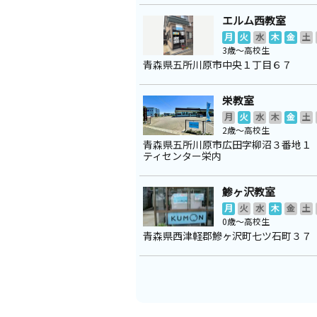
エルム西教室
月
火
水
木
金
土
3歳～高校生
青森県五所川原市中央１丁目６７
栄教室
月
火
水
木
金
土
2歳～高校生
青森県五所川原市広田字柳沼３番地１
ティセンター栄内
鯵ヶ沢教室
月
火
水
木
金
土
0歳～高校生
青森県西津軽郡鰺ヶ沢町七ツ石町３７