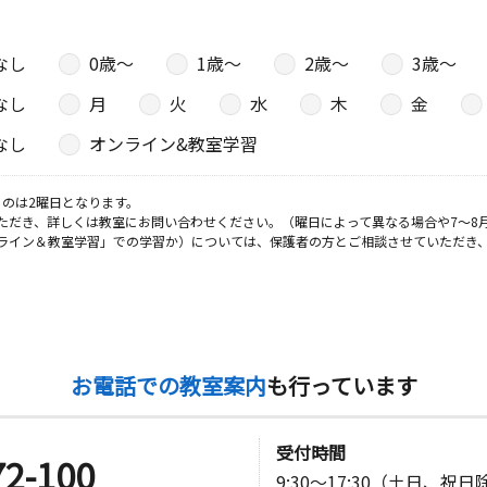
なし
0歳〜
1歳〜
2歳〜
3歳〜
なし
月
火
水
木
金
なし
オンライン&教室学習
のは2曜日となります。
ただき、詳しくは教室にお問い合わせください。（曜日によって異なる場合や7～8
ライン＆教室学習」での学習か）については、保護者の方とご相談させていただき
お電話での教室案内
も行っています
受付時間
72-100
9:30～17:30（土日、祝