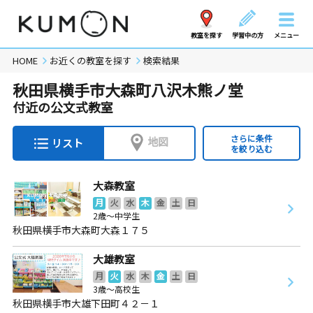
教室を探す
学習中の方
メニュー
HOME
お近くの教室を探す
検索結果
秋田県横手市大森町八沢木熊ノ堂
付近の公文式教室
さらに条件
地図
リスト
を絞り込む
大森教室
月
火
水
木
金
土
日
2歳～中学生
秋田県横手市大森町大森１７５
大雄教室
月
火
水
木
金
土
日
3歳～高校生
秋田県横手市大雄下田町４２－１