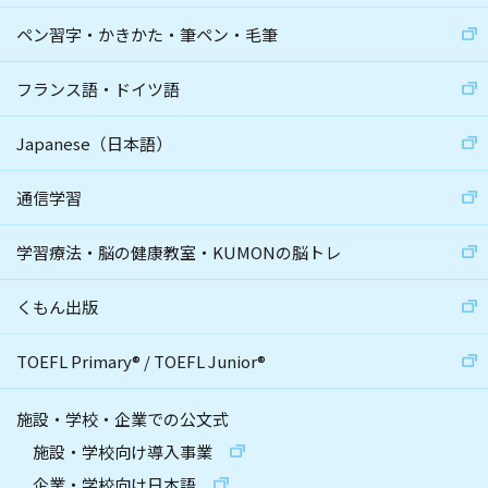
ペン習字・かきかた・筆ペン・毛筆
フランス語・ドイツ語
Japanese（日本語）
通信学習
学習療法・脳の健康教室・KUMONの脳トレ
くもん出版
TOEFL Primary
®
/
TOEFL Junior
®
施設・学校・企業での公文式
施設・学校向け導入事業
企業・学校向け日本語