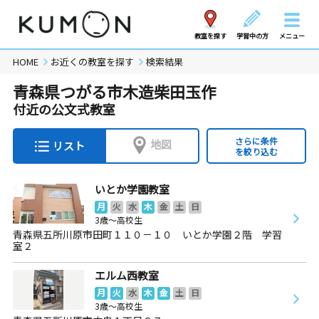
教室を探す
学習中の方
メニュー
HOME
お近くの教室を探す
検索結果
青森県つがる市木造柴田玉作
付近の公文式教室
さらに条件
地図
リスト
を絞り込む
いとか学園教室
月
火
水
木
金
土
日
3歳～高校生
青森県五所川原市田町１１０－１０ いとか学園２階 学習
室２
エルム西教室
月
火
水
木
金
土
日
3歳～高校生