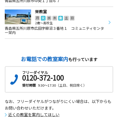
青森県五所川原市中央１丁目６７
栄教室
月
火
水
木
金
土
日
2歳～高校生
青森県五所川原市広田字柳沼３番地１ コミュニティセンタ
ー栄内
お電話での教室案内
も行っています
フリーダイヤル
0120-372-100
受付時間
9:30～17:30（土日、祝日除く）
なお、フリーダイヤルがつながりにくい場合は、以下からも
お問い合わせいただけます。
近くの教室を案内してほしい