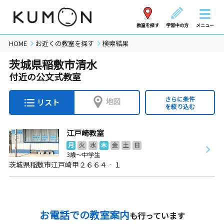
教室を探す
学習中の方
メニュー
HOME
お近くの教室を探す
検索結果
茨城県稲敷市清水
付近の公文式教室
さらに条件
地図
リスト
を絞り込む
江戸崎教室
月
火
水
木
金
土
日
3歳～中学生
茨城県稲敷市江戸崎甲２６６４‐１
お電話での教室案内
も行っています