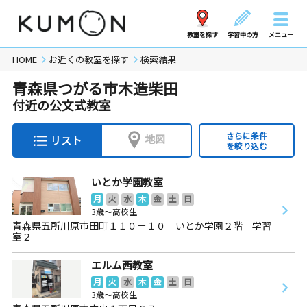
教室を探す
学習中の方
メニュー
HOME
お近くの教室を探す
検索結果
青森県つがる市木造柴田
付近の公文式教室
さらに条件
地図
リスト
を絞り込む
いとか学園教室
月
火
水
木
金
土
日
3歳～高校生
青森県五所川原市田町１１０－１０ いとか学園２階 学習
室２
エルム西教室
月
火
水
木
金
土
日
3歳～高校生