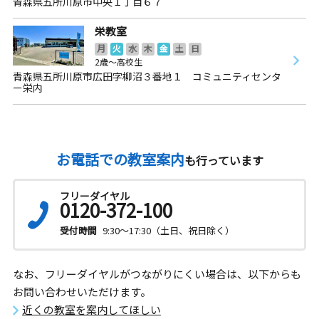
青森県五所川原市中央１丁目６７
栄教室
月
火
水
木
金
土
日
2歳～高校生
青森県五所川原市広田字柳沼３番地１ コミュニティセンタ
ー栄内
お電話での教室案内
も行っています
フリーダイヤル
0120-372-100
受付時間
9:30～17:30（土日、祝日除く）
なお、フリーダイヤルがつながりにくい場合は、以下からも
お問い合わせいただけます。
近くの教室を案内してほしい