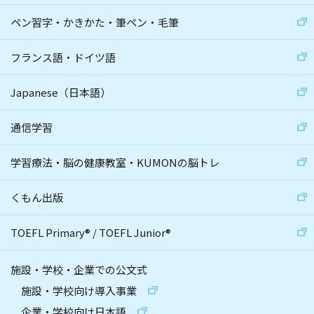
ペン習字・かきかた・筆ペン・毛筆
フランス語・ドイツ語
Japanese（日本語）
通信学習
学習療法・脳の健康教室・KUMONの脳トレ
くもん出版
TOEFL Primary
®
/
TOEFL Junior
®
施設・学校・企業での公文式
施設・学校向け導入事業
企業・学校向け日本語