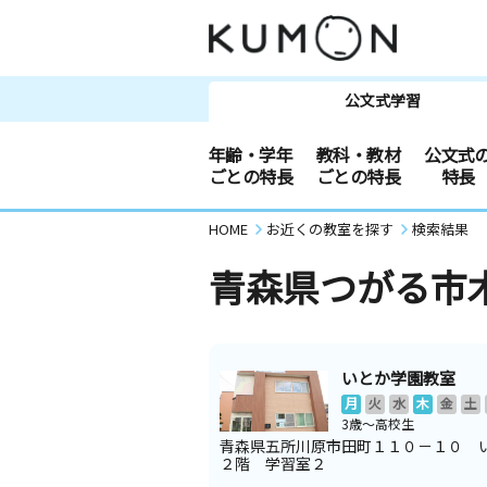
公文式学習
年齢・学年
教科・教材
公文式
ごとの特長
ごとの特長
特長
HOME
お近くの教室を探す
検索結果
青森県つがる市
いとか学園教室
月
火
水
木
金
土
3歳～高校生
青森県五所川原市田町１１０－１０ 
２階 学習室２