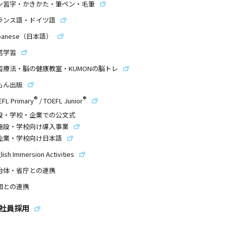
ン習字・かきかた・筆ペン・毛筆
ランス語・ドイツ語
panese（日本語）
信学習
習療法・脳の健康教室・KUMONの脳トレ
もん出版
®
®
EFL Primary
/
TOEFL Junior
設・学校・企業での公文式
施設・学校向け導入事業
企業・学校向け日本語
lish Immersion Activities
治体・省庁との連携
団との連携
社員採用