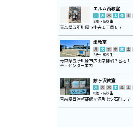
エルム西教室
月
火
水
木
金
土
3歳～高校生
青森県五所川原市中央１丁目６７
栄教室
月
火
水
木
金
土
2歳～高校生
青森県五所川原市広田字柳沼３番地１
ティセンター栄内
鯵ヶ沢教室
月
火
水
木
金
土
0歳～高校生
青森県西津軽郡鰺ヶ沢町七ツ石町３７