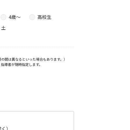
4歳〜
高校生
土
月の間は異なるといった場合もあります。）
、指導者が随時指定します。
日除く）