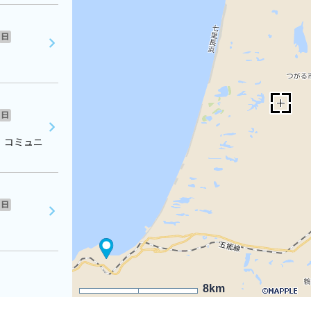
日
日
 コミュニ
日
8km