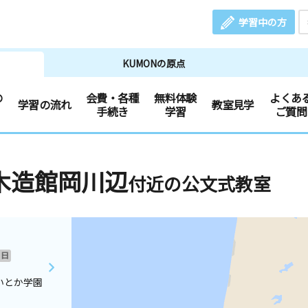
学習中の方
KUMONの原点
の
会費・各種
無料体験
よくあ
学習の流れ
教室見学
手続き
学習
ご質問
木造館岡川辺
付近の公文式教室
日
いとか学園