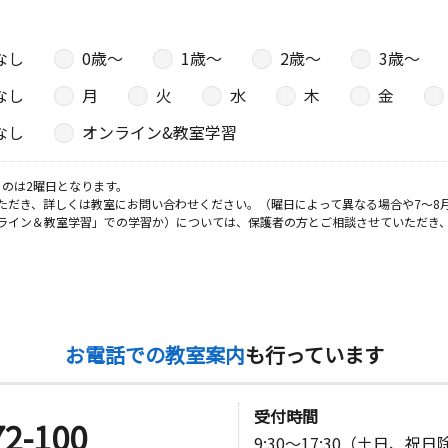
なし
0歳〜
1歳〜
2歳〜
3歳〜
なし
月
火
水
木
金
なし
オンライン&教室学習
のは2曜日となります。
ただき、詳しくは教室にお問い合わせください。（曜日によって異なる場合や7～8
ライン＆教室学習」での学習か）については、保護者の方とご相談させていただき
お電話での教室案内
も行っています
受付時間
72-100
9:30～17:30（土日、祝