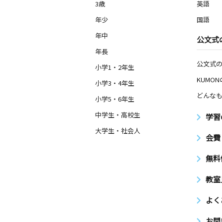
3歳
英語
年少
国語
年中
公文式
年長
公文式
小学1・2年生
KUMO
小学3・4年生
どんなも
小学5・6年生
中学生・高校生
学習
大学生・社会人
会費
無料
教室
よく
お問