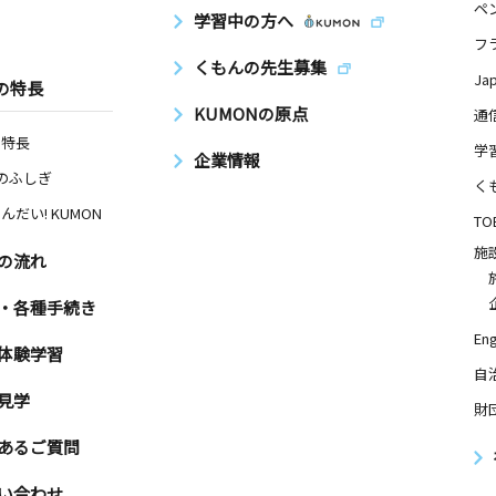
ペ
学習中の方へ
フ
くもんの先生募集
Ja
の特長
KUMONの原点
通
の特長
学
企業情報
Nのふしぎ
く
んだい! KUMON
TO
施
の流れ
・各種手続き
Eng
体験学習
自
見学
財
あるご質問
い合わせ