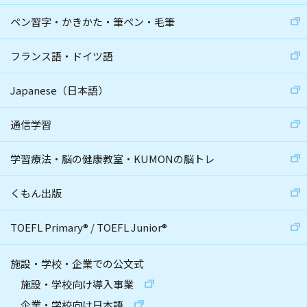
ペン習字・かきかた・筆ペン・毛筆
フランス語・ドイツ語
Japanese（日本語）
通信学習
学習療法・脳の健康教室・KUMONの脳トレ
くもん出版
TOEFL Primary
®
/
TOEFL Junior
®
施設・学校・企業での公文式
施設・学校向け導入事業
企業・学校向け日本語