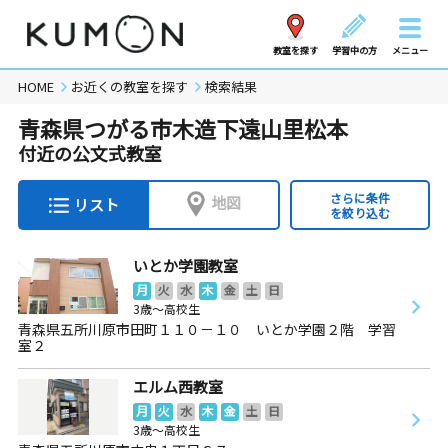
教室を探す
学習中の方
メニュー
HOME
お近くの教室を探す
検索結果
青森県つがる市木造下遠山里松本
付近の公文式教室
さらに条件
地図
リスト
を絞り込む
いとか学園教室
月
火
水
木
金
土
日
3歳～高校生
青森県五所川原市田町１１０－１０ いとか学園２階 学習
室２
エルム西教室
月
火
水
木
金
土
日
3歳～高校生