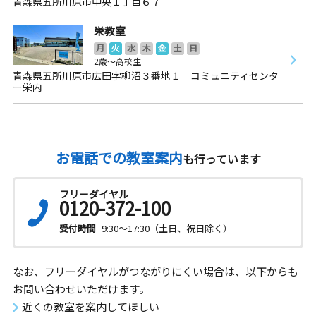
青森県五所川原市中央１丁目６７
栄教室
月
火
水
木
金
土
日
2歳～高校生
青森県五所川原市広田字柳沼３番地１ コミュニティセンタ
ー栄内
お電話での教室案内
も行っています
フリーダイヤル
0120-372-100
受付時間
9:30～17:30（土日、祝日除く）
なお、フリーダイヤルがつながりにくい場合は、以下からも
お問い合わせいただけます。
近くの教室を案内してほしい