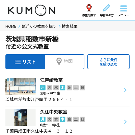
教室を探す
学習中の方
メニュー
HOME
お近くの教室を探す
検索結果
茨城県稲敷市新橋
付近の公文式教室
さらに条件
地図
リスト
を絞り込む
江戸崎教室
月
火
水
木
金
土
日
3歳～中学生
茨城県稲敷市江戸崎甲２６６４‐１
久住中央教室
月
火
水
木
金
土
日
0歳～中学生
千葉県成田市久住中央４－３－１２