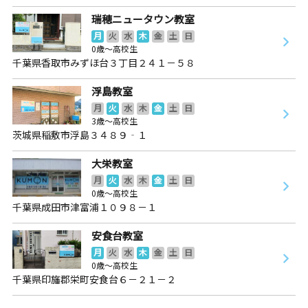
瑞穂ニュータウン教室
月
火
水
木
金
土
日
0歳～高校生
千葉県香取市みずほ台３丁目２４１－５８
浮島教室
月
火
水
木
金
土
日
3歳～高校生
茨城県稲敷市浮島３４８９‐１
大栄教室
月
火
水
木
金
土
日
0歳～高校生
千葉県成田市津富浦１０９８－１
安食台教室
月
火
水
木
金
土
日
0歳～高校生
千葉県印旛郡栄町安食台６－２１－２