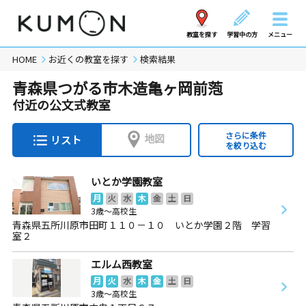
教室を探す
学習中の方
メニュー
HOME
お近くの教室を探す
検索結果
青森県つがる市木造亀ヶ岡前萢
付近の公文式教室
さらに条件
地図
リスト
を絞り込む
いとか学園教室
月
火
水
木
金
土
日
3歳～高校生
青森県五所川原市田町１１０－１０ いとか学園２階 学習
室２
エルム西教室
月
火
水
木
金
土
日
3歳～高校生