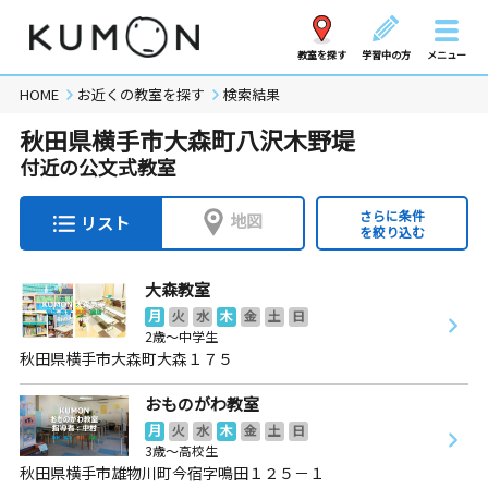
教室を探す
学習中の方
メニュー
HOME
お近くの教室を探す
検索結果
秋田県横手市大森町八沢木野堤
付近の公文式教室
さらに条件
地図
リスト
を絞り込む
大森教室
月
火
水
木
金
土
日
2歳～中学生
秋田県横手市大森町大森１７５
おものがわ教室
月
火
水
木
金
土
日
3歳～高校生
秋田県横手市雄物川町今宿字鳴田１２５－１