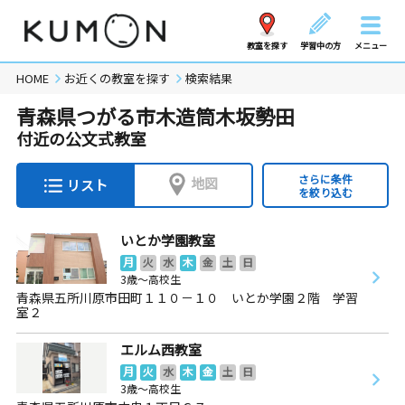
教室を探す
学習中の方
メニュー
HOME
お近くの教室を探す
検索結果
青森県つがる市木造筒木坂勢田
付近の公文式教室
さらに条件
地図
リスト
を絞り込む
いとか学園教室
月
火
水
木
金
土
日
3歳～高校生
青森県五所川原市田町１１０－１０ いとか学園２階 学習
室２
エルム西教室
月
火
水
木
金
土
日
3歳～高校生