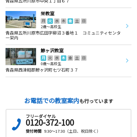
青森県五所川原市中央１丁目６７
栄教室
月
火
水
木
金
土
日
2歳～高校生
青森県五所川原市広田字柳沼３番地１ コミュニティセンタ
ー栄内
鯵ヶ沢教室
月
火
水
木
金
土
日
0歳～高校生
青森県西津軽郡鰺ヶ沢町七ツ石町３７
お電話での教室案内
も行っています
フリーダイヤル
0120-372-100
受付時間
9:30～17:30（土日、祝日除く）